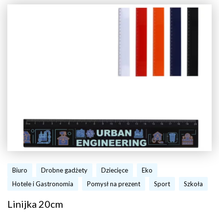
Biuro
Drobne gadżety
Dziecięce
Eko
Hotele i Gastronomia
Pomysł na prezent
Sport
Szkoła
Linijka 20cm