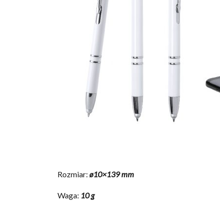
Rozmiar:
ø10×139 mm
Waga:
10 g