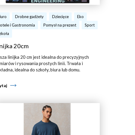
iuro
Drobne gadżety
Dziecięce
Eko
otele i Gastronomia
Pomysł na prezent
Sport
zkoła
nijka 20cm
sza linijka 20 cm jest idealna do precyzyjnych
miarów i rysowania prostych linii. Trwała i
kładna, idealna do szkoły, biura lub domu.
ytaj