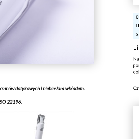
B
H
S
Li
Na
po
do
Cz
ekranów dotykowych i niebieskim wkładem.
ISO 22196.