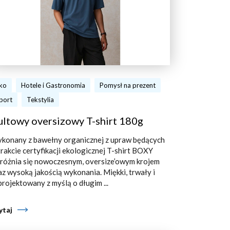
ko
Hotele i Gastronomia
Pomysł na prezent
port
Tekstylia
ultowy oversizowy T-shirt 180g
konany z bawełny organicznej z upraw będących
trakcie certyfikacji ekologicznej T-shirt BOXY
różnia się nowoczesnym, oversize’owym krojem
az wysoką jakością wykonania. Miękki, trwały i
projektowany z myślą o długim ...
ytaj