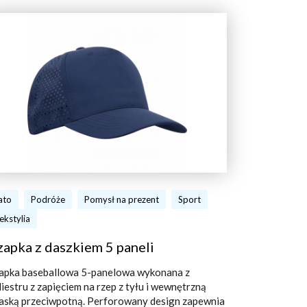
ato
Podróże
Pomysł na prezent
Sport
ekstylia
apka z daszkiem 5 paneli
apka baseballowa 5-panelowa wykonana z
liestru z zapięciem na rzep z tyłu i wewnętrzną
aską przeciwpotną. Perforowany design zapewnia