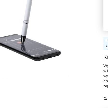
E
S
K
Wy
w 
wy
or
za
Cz