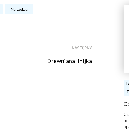
Narzędzia
NASTĘPNY
Drewniana linijka
L
T
Cz
Cz
po
op