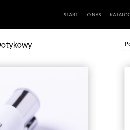
START
O NAS
KATALOG
Dotykowy
P