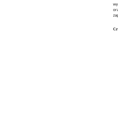
wy
or
za
Cz