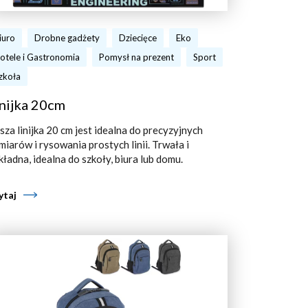
iuro
Drobne gadżety
Dziecięce
Eko
otele i Gastronomia
Pomysł na prezent
Sport
zkoła
nijka 20cm
sza linijka 20 cm jest idealna do precyzyjnych
miarów i rysowania prostych linii. Trwała i
kładna, idealna do szkoły, biura lub domu.
ytaj