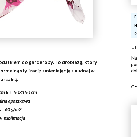
B
H
S
Li
Na
odatkiem do garderoby. To drobiazg, który
po
rmalną stylizację zmieniając ją z nudnej w
do
arzalną.
Cz
cm
lub
50×150 cm
nina apaszkowa
a:
60 g/m2
e:
sublimacja