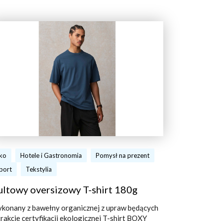
ko
Hotele i Gastronomia
Pomysł na prezent
port
Tekstylia
ultowy oversizowy T-shirt 180g
konany z bawełny organicznej z upraw będących
trakcie certyfikacji ekologicznej T-shirt BOXY