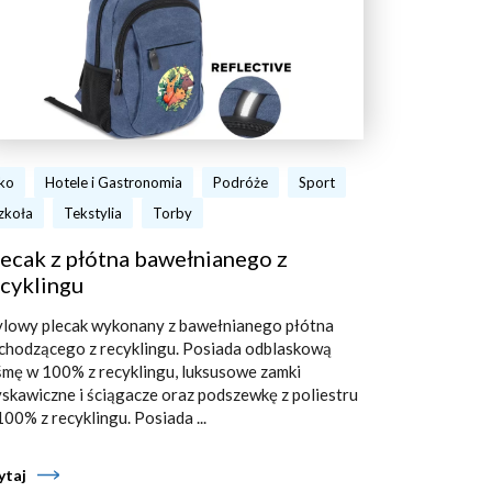
ko
Hotele i Gastronomia
Podróże
Sport
zkoła
Tekstylia
Torby
ecak z płótna bawełnianego z
cyklingu
ylowy plecak wykonany z bawełnianego płótna
chodzącego z recyklingu. Posiada odblaskową
śmę w 100% z recyklingu, luksusowe zamki
yskawiczne i ściągacze oraz podszewkę z poliestru
100% z recyklingu. Posiada ...
ytaj