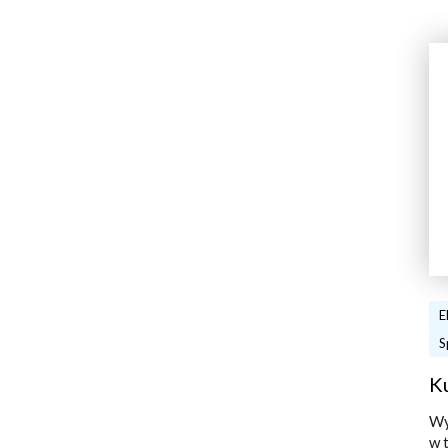
E
S
K
Wy
w 