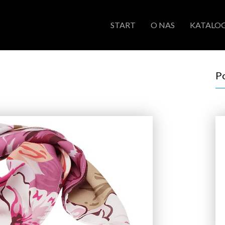
START
O NAS
KATALOG
P