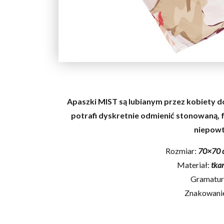
Apaszki MIST są lubianym przez kobiety d
potrafi dyskretnie odmienić stonowaną, fo
niepowt
Rozmiar:
70×70 
Materiał:
tka
Gramatur
Znakowani