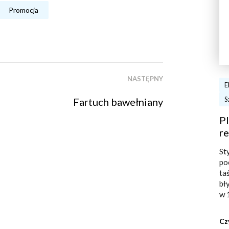
Promocja
NASTĘPNY
E
S
Fartuch bawełniany
Pl
re
St
po
ta
bł
w 
Cz