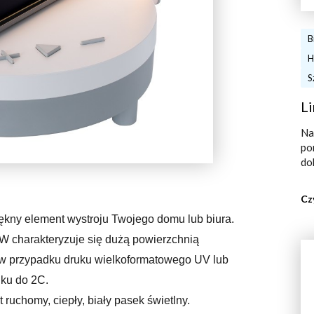
B
H
S
Li
Na
po
do
Cz
iękny element wystroju Twojego domu lub biura.
 charakteryzuje się dużą powierzchnią
 w przypadku druku wielkoformatowego UV lub
ku do 2C.
ruchomy, ciepły, biały pasek świetlny.