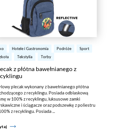
ko
Hotele i Gastronomia
Podróże
Sport
zkoła
Tekstylia
Torby
ecak z płótna bawełnianego z
cyklingu
ylowy plecak wykonany z bawełnianego płótna
chodzącego z recyklingu. Posiada odblaskową
śmę w 100% z recyklingu, luksusowe zamki
yskawiczne i ściągacze oraz podszewkę z poliestru
100% z recyklingu. Posiada ...
ytaj