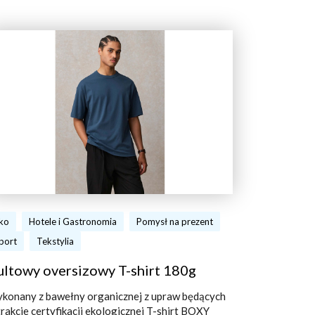
ko
Hotele i Gastronomia
Pomysł na prezent
port
Tekstylia
ultowy oversizowy T-shirt 180g
konany z bawełny organicznej z upraw będących
trakcie certyfikacji ekologicznej T-shirt BOXY