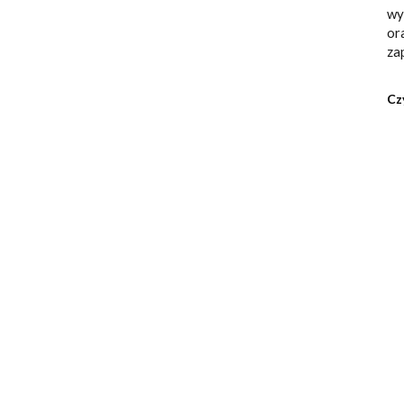
wy
or
za
Cz