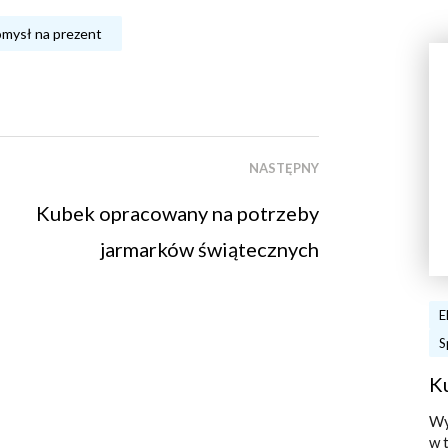
mysł na prezent
NASTĘPNY
Kubek opracowany na potrzeby
jarmarków świątecznych
E
S
K
Wy
w 