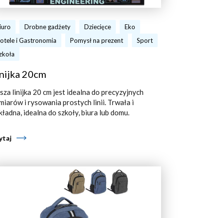
iuro
Drobne gadżety
Dziecięce
Eko
otele i Gastronomia
Pomysł na prezent
Sport
zkoła
nijka 20cm
sza linijka 20 cm jest idealna do precyzyjnych
miarów i rysowania prostych linii. Trwała i
kładna, idealna do szkoły, biura lub domu.
ytaj