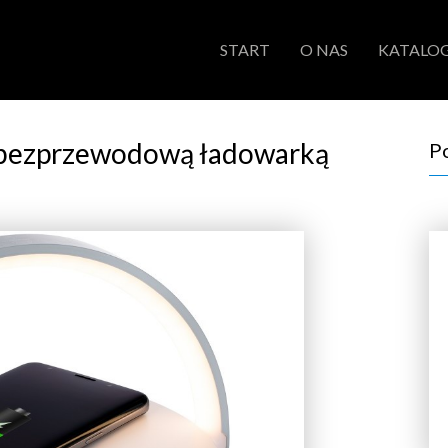
START
O NAS
KATALOG
 bezprzewodową ładowarką
P