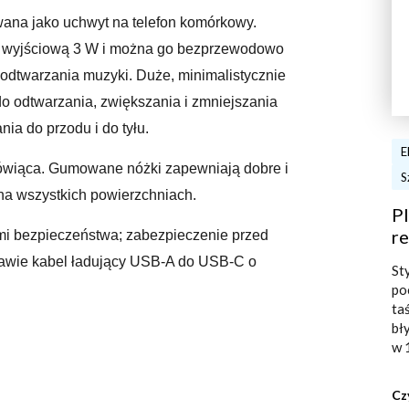
wana jako uchwyt na telefon komórkowy.
 wyjściową 3 W i można go bezprzewodowo
odtwarzania muzyki. Duże, minimalistycznie
do odtwarzania, zwiększania i zmniejszania
nia do przodu i do tyłu.
E
mówiąca. Gumowane nóżki zapewniają dobre i
S
na wszystkich powierzchniach.
Pl
re
mi bezpieczeństwa; zabezpieczenie przed
tawie kabel ładujący USB-A do USB-C o
St
po
ta
bł
w 
Cz