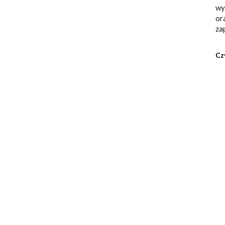
wy
or
za
Cz