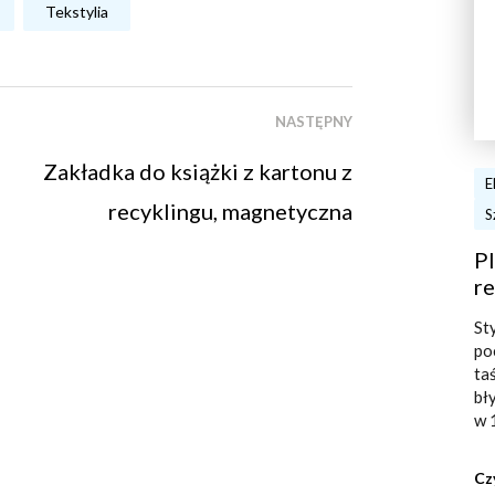
Tekstylia
NASTĘPNY
Zakładka do książki z kartonu z
E
recyklingu, magnetyczna
S
Pl
re
St
po
ta
bł
w 
Cz