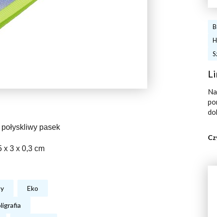
B
H
S
Li
Na
po
do
, połyskliwy pasek
Cz
 x 3 x 0,3 cm
ty
Eko
ligrafia