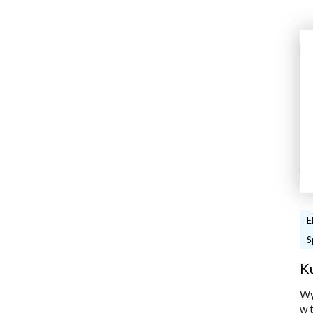
E
S
K
Wy
w 