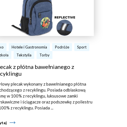
ko
Hotele i Gastronomia
Podróże
Sport
zkoła
Tekstylia
Torby
ecak z płótna bawełnianego z
cyklingu
ylowy plecak wykonany z bawełnianego płótna
chodzącego z recyklingu. Posiada odblaskową
śmę w 100% z recyklingu, luksusowe zamki
yskawiczne i ściągacze oraz podszewkę z poliestru
100% z recyklingu. Posiada ...
ytaj