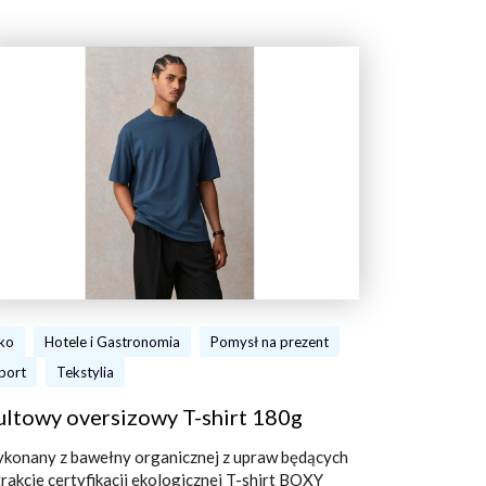
ko
Hotele i Gastronomia
Pomysł na prezent
port
Tekstylia
ultowy oversizowy T-shirt 180g
konany z bawełny organicznej z upraw będących
trakcie certyfikacji ekologicznej T-shirt BOXY