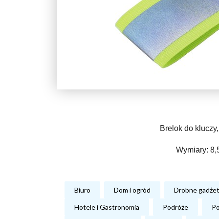
Brelok do kluczy
Wymiary: 8,5
Biuro
Dom i ogród
Drobne gadże
Hotele i Gastronomia
Podróże
Po