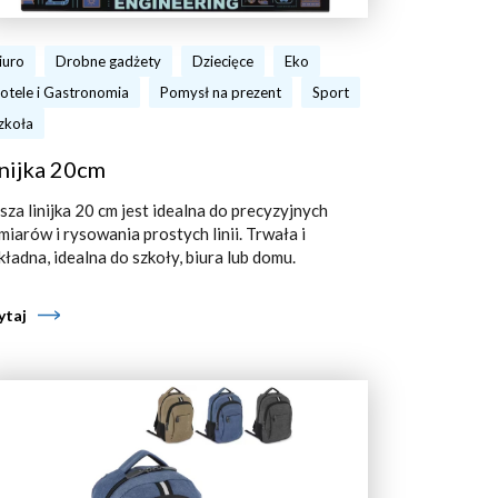
iuro
Drobne gadżety
Dziecięce
Eko
otele i Gastronomia
Pomysł na prezent
Sport
zkoła
nijka 20cm
sza linijka 20 cm jest idealna do precyzyjnych
miarów i rysowania prostych linii. Trwała i
kładna, idealna do szkoły, biura lub domu.
ytaj