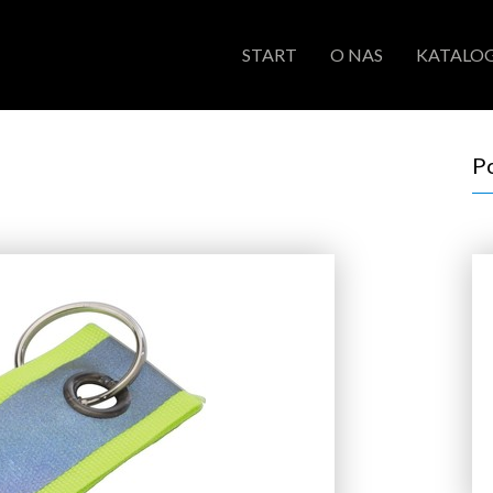
START
O NAS
KATALOG
P