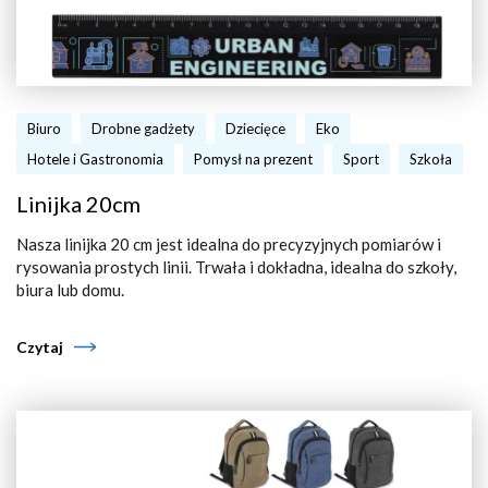
Biuro
Drobne gadżety
Dziecięce
Eko
Hotele i Gastronomia
Pomysł na prezent
Sport
Szkoła
Linijka 20cm
Nasza linijka 20 cm jest idealna do precyzyjnych pomiarów i
rysowania prostych linii. Trwała i dokładna, idealna do szkoły,
biura lub domu.
Czytaj