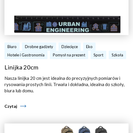
Biuro
Drobne gadżety
Dziecięce
Eko
Hotele i Gastronomia
Pomysł na prezent
Sport
Szkoła
Linijka 20cm
Nasza linijka 20 cm jest idealna do precyzyjnych pomiarów i
rysowania prostych linii. Trwała i dokładna, idealna do szkoły,
biura lub domu.
Czytaj