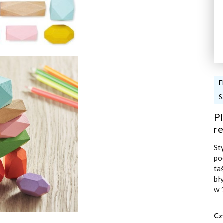
E
S
Pl
re
St
po
ta
bł
w 
Cz