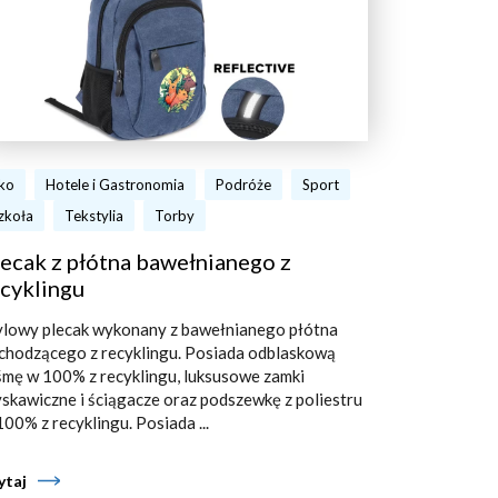
ko
Hotele i Gastronomia
Podróże
Sport
zkoła
Tekstylia
Torby
ecak z płótna bawełnianego z
cyklingu
ylowy plecak wykonany z bawełnianego płótna
chodzącego z recyklingu. Posiada odblaskową
śmę w 100% z recyklingu, luksusowe zamki
yskawiczne i ściągacze oraz podszewkę z poliestru
100% z recyklingu. Posiada ...
ytaj