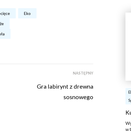
ecięce
Eko
że
oła
NASTĘPNY
Gra labirynt z drewna
E
sosnowego
S
K
Wy
w 