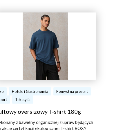
ko
Hotele i Gastronomia
Pomysł na prezent
port
Tekstylia
ultowy oversizowy T-shirt 180g
konany z bawełny organicznej z upraw będących
trakcie certyfikacji ekologicznej T-shirt BOXY