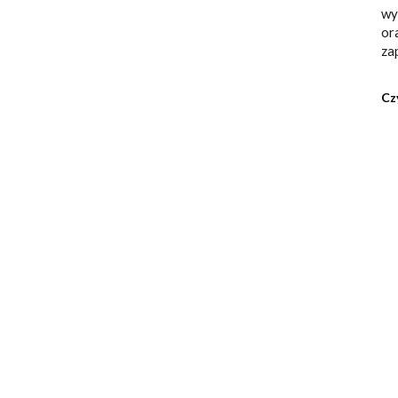
wy
or
za
Cz