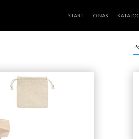
START
O NAS
KATALOG
P