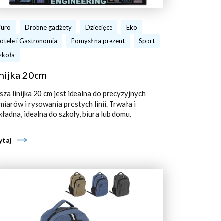
iuro
Drobne gadżety
Dziecięce
Eko
otele i Gastronomia
Pomysł na prezent
Sport
zkoła
nijka 20cm
sza linijka 20 cm jest idealna do precyzyjnych
miarów i rysowania prostych linii. Trwała i
kładna, idealna do szkoły, biura lub domu.
ytaj