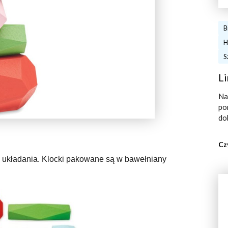
B
H
S
Li
Na
po
do
Cz
 układania. Klocki pakowane są w bawełniany