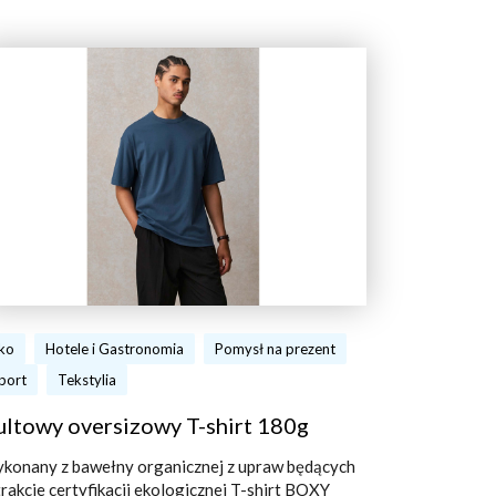
ko
Hotele i Gastronomia
Pomysł na prezent
port
Tekstylia
ultowy oversizowy T-shirt 180g
konany z bawełny organicznej z upraw będących
trakcie certyfikacji ekologicznej T-shirt BOXY