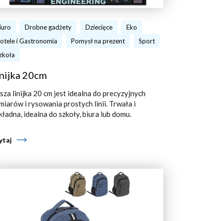
iuro
Drobne gadżety
Dziecięce
Eko
otele i Gastronomia
Pomysł na prezent
Sport
zkoła
nijka 20cm
sza linijka 20 cm jest idealna do precyzyjnych
miarów i rysowania prostych linii. Trwała i
kładna, idealna do szkoły, biura lub domu.
ytaj