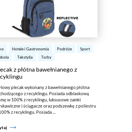
ko
Hotele i Gastronomia
Podróże
Sport
zkoła
Tekstylia
Torby
ecak z płótna bawełnianego z
cyklingu
ylowy plecak wykonany z bawełnianego płótna
chodzącego z recyklingu. Posiada odblaskową
śmę w 100% z recyklingu, luksusowe zamki
yskawiczne i ściągacze oraz podszewkę z poliestru
100% z recyklingu. Posiada ...
ytaj