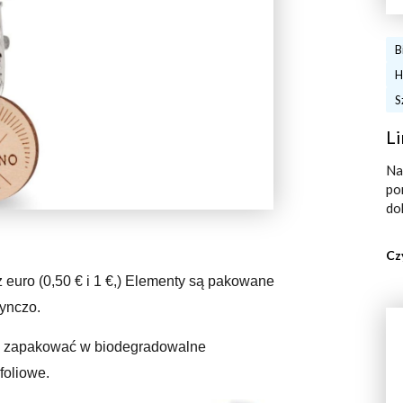
B
H
S
Li
Na
po
do
Cz
 euro (0,50 € i 1 €,) Elementy są pakowane
ynczo.
e zapakować w biodegradowalne
 foliowe.