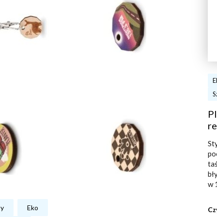
E
S
Pl
re
St
po
ta
bł
w 
ty
Eko
Cz