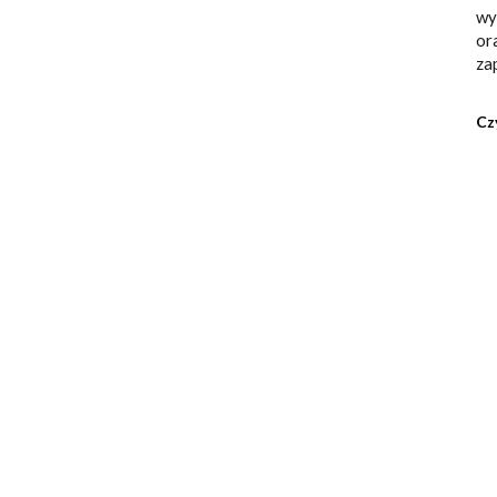
wy
or
za
Cz