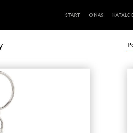
START
O NAS
KATALOG
y
P