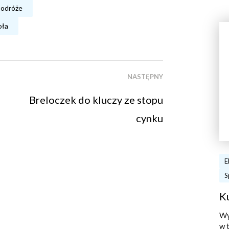
odróże
oła
NASTĘPNY
Breloczek do kluczy ze stopu
cynku
E
S
K
Wy
w 