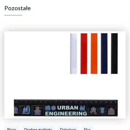
Pozostałe
Biuro
Drobne gadżety
Dziecięce
Eko