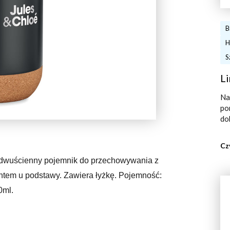
B
H
S
Li
Na
po
do
Cz
, dwuścienny pojemnik do przechowywania z
tem u podstawy. Zawiera łyżkę. Pojemność:
0ml.