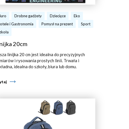
iuro
Drobne gadżety
Dziecięce
Eko
otele i Gastronomia
Pomysł na prezent
Sport
zkoła
nijka 20cm
sza linijka 20 cm jest idealna do precyzyjnych
miarów i rysowania prostych linii. Trwała i
kładna, idealna do szkoły, biura lub domu.
ytaj