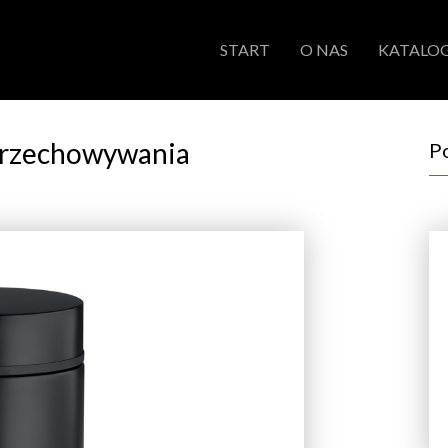
START
O NAS
KATALOG
przechowywania
P