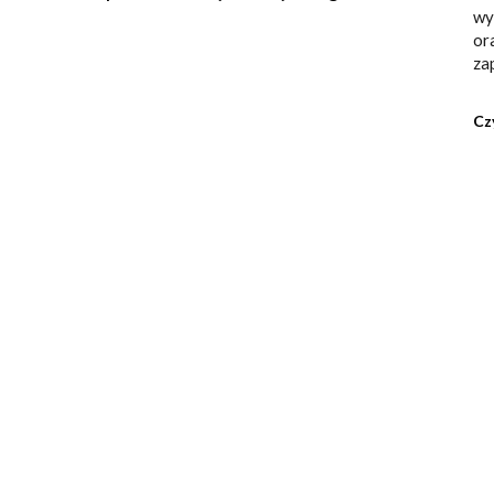
wy
or
za
Cz