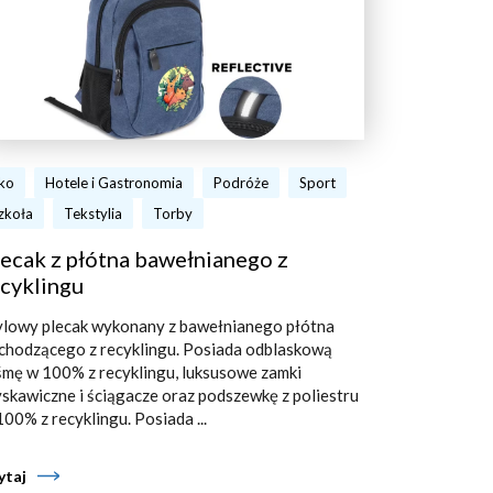
ko
Hotele i Gastronomia
Podróże
Sport
zkoła
Tekstylia
Torby
ecak z płótna bawełnianego z
cyklingu
ylowy plecak wykonany z bawełnianego płótna
chodzącego z recyklingu. Posiada odblaskową
śmę w 100% z recyklingu, luksusowe zamki
yskawiczne i ściągacze oraz podszewkę z poliestru
100% z recyklingu. Posiada ...
ytaj