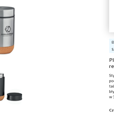
E
S
Pl
re
St
po
ta
bł
w 
Cz