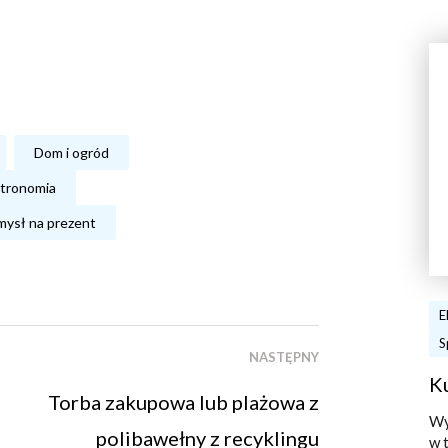
Dom i ogród
stronomia
ysł na prezent
E
S
NASTĘPNY
K
Torba zakupowa lub plażowa z
Wy
polibawełny z recyklingu
w 