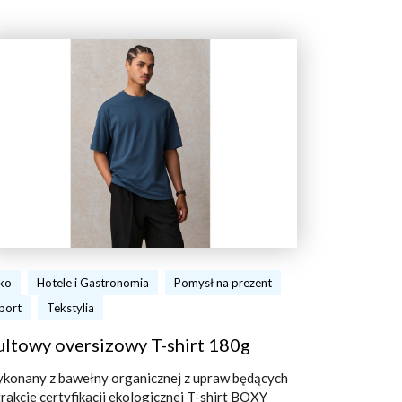
ko
Hotele i Gastronomia
Pomysł na prezent
port
Tekstylia
ultowy oversizowy T-shirt 180g
konany z bawełny organicznej z upraw będących
trakcie certyfikacji ekologicznej T-shirt BOXY