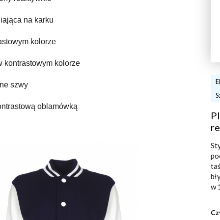
ająca na karku
astowym kolorze
 w kontrastowym kolorze
E
ne szwy
S
kontrastową oblamówką
Pl
re
St
po
ta
bł
w 
Cz