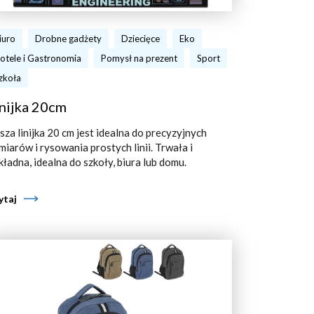
iuro
Drobne gadżety
Dziecięce
Eko
otele i Gastronomia
Pomysł na prezent
Sport
zkoła
nijka 20cm
sza linijka 20 cm jest idealna do precyzyjnych
miarów i rysowania prostych linii. Trwała i
kładna, idealna do szkoły, biura lub domu.
ytaj