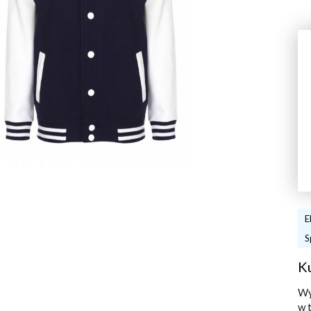
E
S
K
Wy
w 