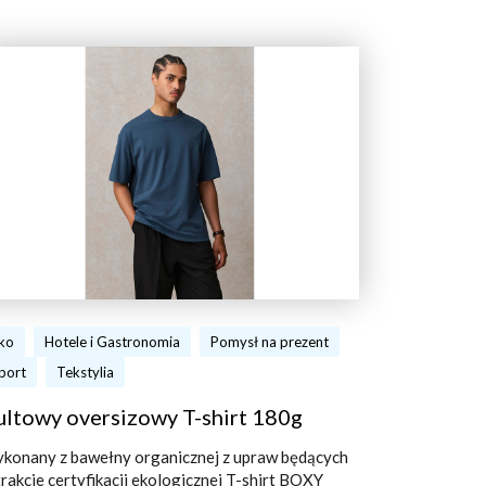
ko
Hotele i Gastronomia
Pomysł na prezent
port
Tekstylia
ultowy oversizowy T-shirt 180g
konany z bawełny organicznej z upraw będących
trakcie certyfikacji ekologicznej T-shirt BOXY