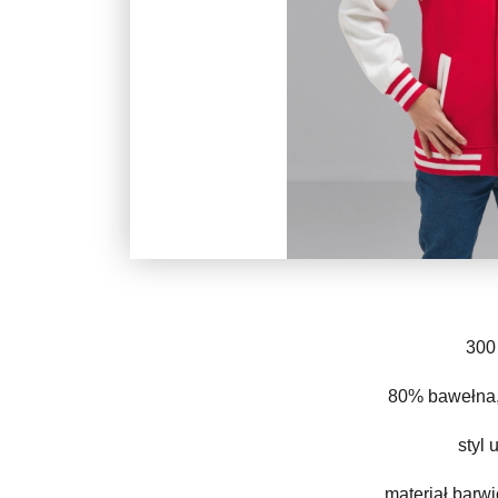
300
80% bawełna,
styl 
materiał barw