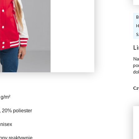
B
H
S
Li
Na
po
do
Cz
 g/m²
 20% poliester
unisex
iony reaktywnie