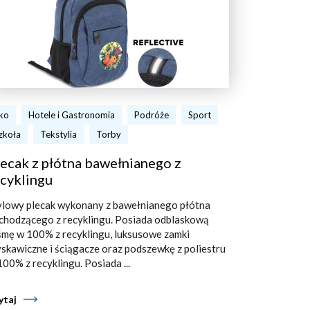
ko
Hotele i Gastronomia
Podróże
Sport
zkoła
Tekstylia
Torby
ecak z płótna bawełnianego z
cyklingu
ylowy plecak wykonany z bawełnianego płótna
chodzącego z recyklingu. Posiada odblaskową
śmę w 100% z recyklingu, luksusowe zamki
yskawiczne i ściągacze oraz podszewkę z poliestru
100% z recyklingu. Posiada ...
ytaj