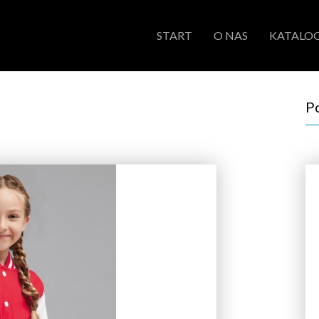
START
O NAS
KATALOG
P