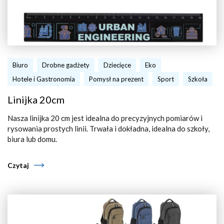
Biuro
Drobne gadżety
Dziecięce
Eko
Hotele i Gastronomia
Pomysł na prezent
Sport
Szkoła
Linijka 20cm
Nasza linijka 20 cm jest idealna do precyzyjnych pomiarów i
rysowania prostych linii. Trwała i dokładna, idealna do szkoły,
biura lub domu.
Czytaj