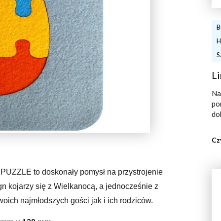
B
H
S
Li
Na
po
do
Cz
UZZLE to doskonały pomysł na przystrojenie
gn kojarzy się z Wielkanocą, a jednocześnie z
ich najmłodszych gości jak i ich rodziców.