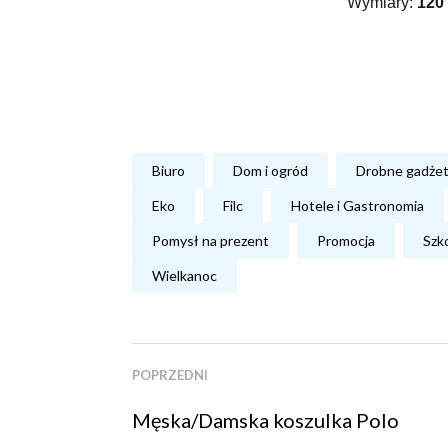
Wymiary:
120
Biuro
Dom i ogród
Drobne gadże
Eko
Filc
Hotele i Gastronomia
Pomysł na prezent
Promocja
Szk
Wielkanoc
POPRZEDNI
Męska/Damska koszulka Polo