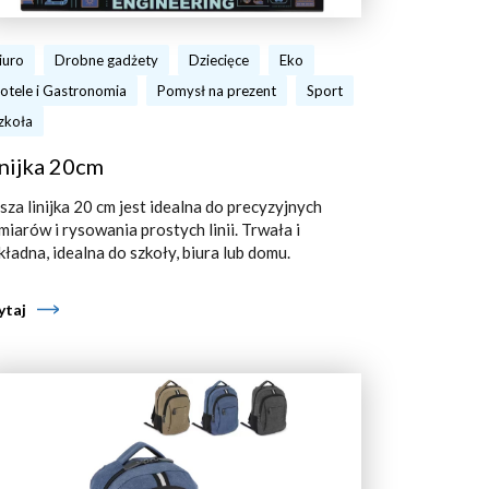
iuro
Drobne gadżety
Dziecięce
Eko
otele i Gastronomia
Pomysł na prezent
Sport
zkoła
nijka 20cm
sza linijka 20 cm jest idealna do precyzyjnych
miarów i rysowania prostych linii. Trwała i
kładna, idealna do szkoły, biura lub domu.
ytaj