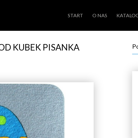
START
O NAS
KATALOG
OD KUBEK PISANKA
P