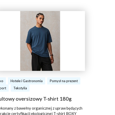
ko
Hotele i Gastronomia
Pomysł na prezent
port
Tekstylia
ultowy oversizowy T-shirt 180g
konany z bawełny organicznej z upraw będących
trakcie certyfikacji ekologicznej T-shirt BOXY