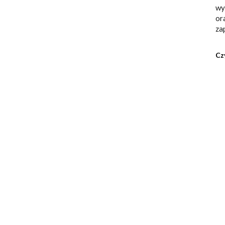
wy
or
za
Cz