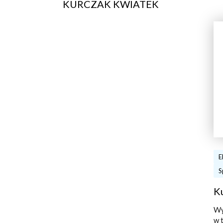
KURCZAK KWIATEK
E
S
K
Wy
w 