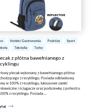
ko
Hotele i Gastronomia
Podróże
Sport
zkoła
Tekstylia
Torby
ecak z płótna bawełnianego z
cyklingu
ylowy plecak wykonany z bawełnianego płótna
chodzącego z recyklingu. Posiada odblaskową
śmę w 100% z recyklingu, luksusowe zamki
yskawiczne i ściągacze oraz podszewkę z poliestru
100% z recyklingu. Posiada ...
ytaj