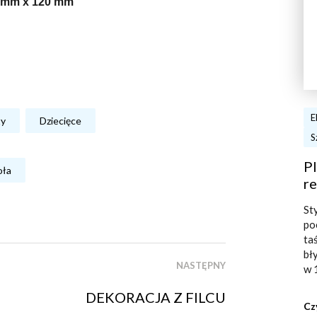
 mm x 120 mm
E
ty
Dziecięce
S
Pl
oła
re
St
po
ta
bł
NASTĘPNY
w 
DEKORACJA Z FILCU
Cz