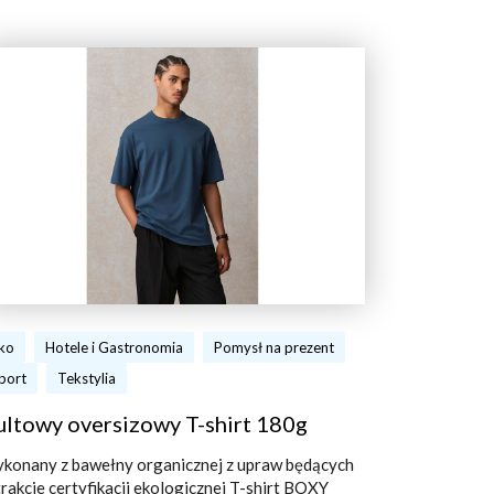
ko
Hotele i Gastronomia
Pomysł na prezent
port
Tekstylia
ultowy oversizowy T-shirt 180g
konany z bawełny organicznej z upraw będących
trakcie certyfikacji ekologicznej T-shirt BOXY