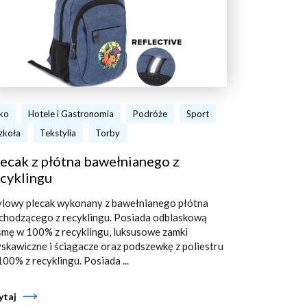
ko
Hotele i Gastronomia
Podróże
Sport
zkoła
Tekstylia
Torby
ecak z płótna bawełnianego z
cyklingu
ylowy plecak wykonany z bawełnianego płótna
chodzącego z recyklingu. Posiada odblaskową
śmę w 100% z recyklingu, luksusowe zamki
yskawiczne i ściągacze oraz podszewkę z poliestru
100% z recyklingu. Posiada ...
ytaj