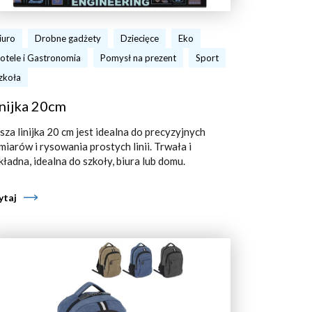
iuro
Drobne gadżety
Dziecięce
Eko
otele i Gastronomia
Pomysł na prezent
Sport
zkoła
nijka 20cm
sza linijka 20 cm jest idealna do precyzyjnych
miarów i rysowania prostych linii. Trwała i
kładna, idealna do szkoły, biura lub domu.
ytaj