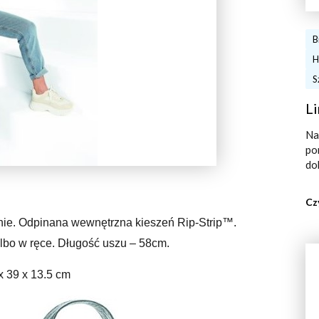
B
H
S
Li
Na
po
do
Cz
nie. Odpinana wewnętrzna kieszeń Rip-Strip™.
lbo w ręce. Długość uszu – 58cm.
x 39 x 13.5 cm