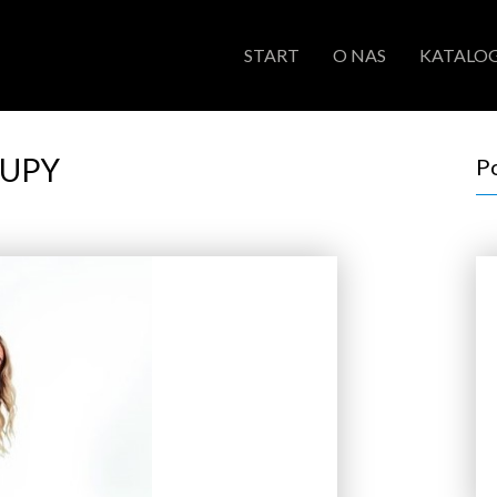
START
O NAS
KATALOG
KUPY
P