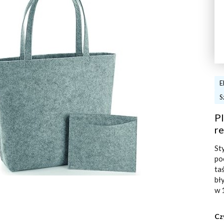
E
S
Pl
re
St
po
ta
bł
w 
Cz