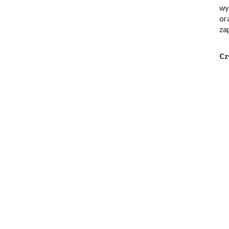
wy
or
za
Cz