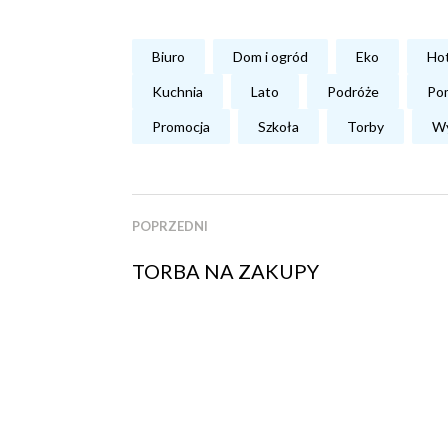
Biuro
Dom i ogród
Eko
Hot
Kuchnia
Lato
Podróże
Pom
Promocja
Szkoła
Torby
Wy
POPRZEDNI
TORBA NA ZAKUPY