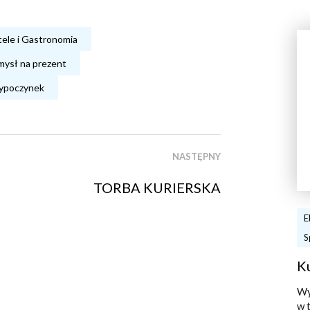
ele i Gastronomia
ysł na prezent
poczynek
NASTĘPNY
TORBA KURIERSKA
E
S
K
Wy
w 