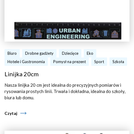
Biuro
Drobne gadżety
Dziecięce
Eko
Hotele i Gastronomia
Pomysł na prezent
Sport
Szkoła
Linijka 20cm
Nasza linijka 20 cm jest idealna do precyzyjnych pomiarów i
rysowania prostych linii. Trwała i dokładna, idealna do szkoły,
biura lub domu.
Czytaj