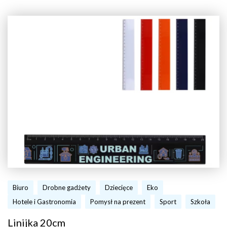
Biuro
Drobne gadżety
Dziecięce
Eko
Hotele i Gastronomia
Pomysł na prezent
Sport
Szkoła
Linijka 20cm