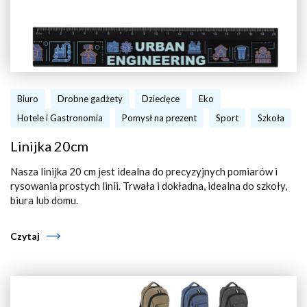
Biuro
Drobne gadżety
Dziecięce
Eko
Hotele i Gastronomia
Pomysł na prezent
Sport
Szkoła
Linijka 20cm
Nasza linijka 20 cm jest idealna do precyzyjnych pomiarów i
rysowania prostych linii. Trwała i dokładna, idealna do szkoły,
biura lub domu.
Czytaj