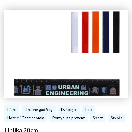
Biuro
Drobne gadżety
Dziecięce
Eko
Hotele i Gastronomia
Pomysł na prezent
Sport
Szkoła
Linijka 20cm