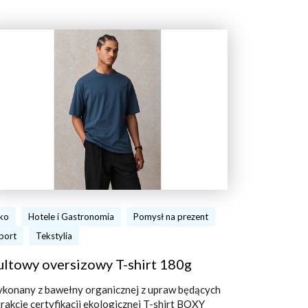
ko
Hotele i Gastronomia
Pomysł na prezent
port
Tekstylia
ultowy oversizowy T-shirt 180g
konany z bawełny organicznej z upraw będących
trakcie certyfikacji ekologicznej T-shirt BOXY