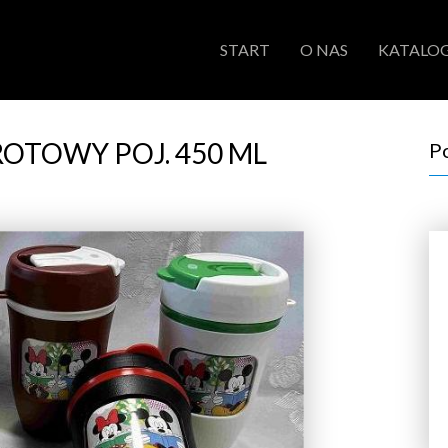
START
O NAS
KATALOG
OTOWY POJ. 450 ML
P