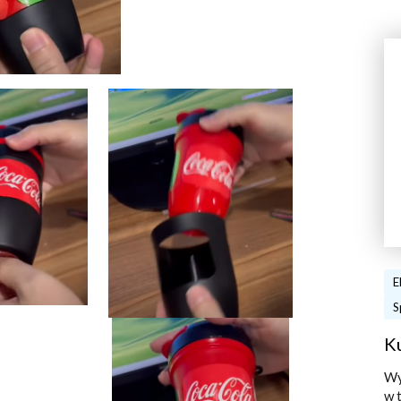
E
S
K
Wy
w 