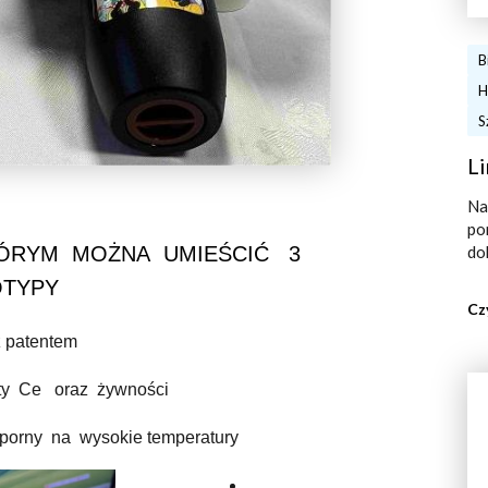
B
H
S
Li
Na
po
TÓRYM MOŻNA UMIEŚCIĆ 3
do
OTYPY
Cz
z patentem
katy Ce oraz żywności
orny na wysokie temperatury