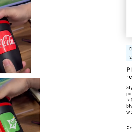
E
S
Pl
re
St
po
ta
bł
w 
Cz