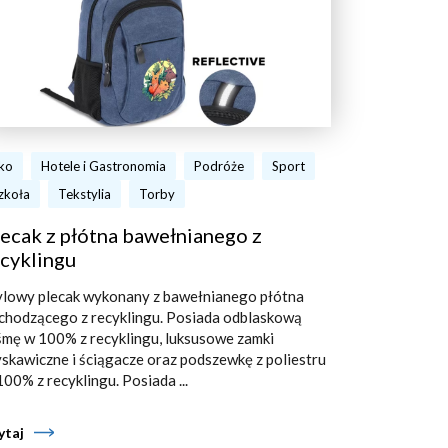
ko
Hotele i Gastronomia
Podróże
Sport
zkoła
Tekstylia
Torby
ecak z płótna bawełnianego z
cyklingu
ylowy plecak wykonany z bawełnianego płótna
chodzącego z recyklingu. Posiada odblaskową
śmę w 100% z recyklingu, luksusowe zamki
yskawiczne i ściągacze oraz podszewkę z poliestru
100% z recyklingu. Posiada ...
ytaj