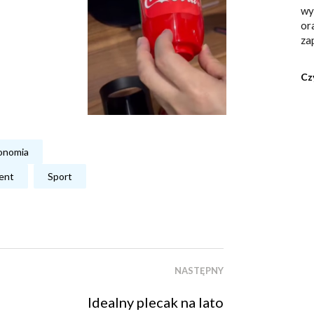
wy
or
za
Cz
ronomia
ent
Sport
NASTĘPNY
Idealny plecak na lato