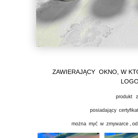
ZAWIERAJĄCY OKNO, W K
LOG
produkt 
posiadający certyfi
można myć w zmywarce , odp