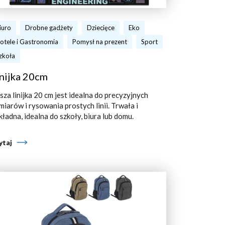
iuro
Drobne gadżety
Dziecięce
Eko
otele i Gastronomia
Pomysł na prezent
Sport
zkoła
nijka 20cm
sza linijka 20 cm jest idealna do precyzyjnych
miarów i rysowania prostych linii. Trwała i
kładna, idealna do szkoły, biura lub domu.
ytaj