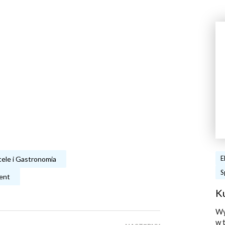
E
ele i Gastronomia
S
ent
K
Wy
w 