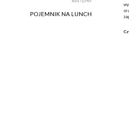
NASTĘPNY
wy
or
POJEMNIK NA LUNCH
za
Cz