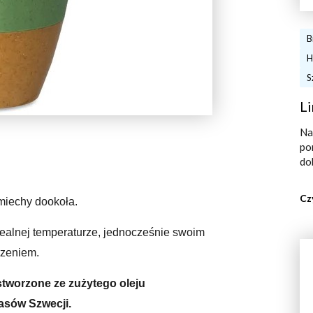
B
H
S
Li
Na
po
do
Cz
śmiechy dookoła.
ealnej temperaturze, jednocześnie swoim
rzeniem.
tworzone ze zużytego oleju
asów Szwecji.