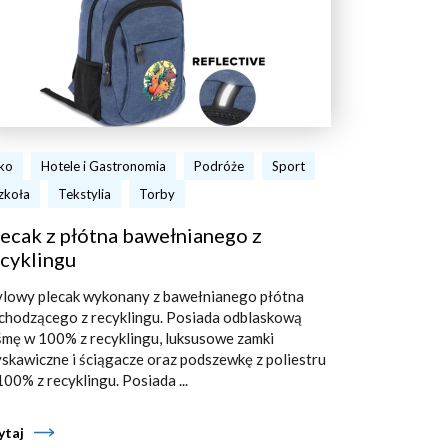
ko
Hotele i Gastronomia
Podróże
Sport
zkoła
Tekstylia
Torby
ecak z płótna bawełnianego z
cyklingu
ylowy plecak wykonany z bawełnianego płótna
chodzącego z recyklingu. Posiada odblaskową
śmę w 100% z recyklingu, luksusowe zamki
yskawiczne i ściągacze oraz podszewkę z poliestru
100% z recyklingu. Posiada ...
ytaj