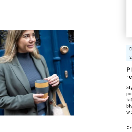
E
S
Pl
re
St
po
ta
bł
w 
Cz