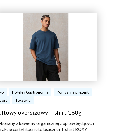
ko
Hotele i Gastronomia
Pomysł na prezent
port
Tekstylia
ultowy oversizowy T-shirt 180g
konany z bawełny organicznej z upraw będących
trakcie certyfikacji ekologicznej T-shirt BOXY