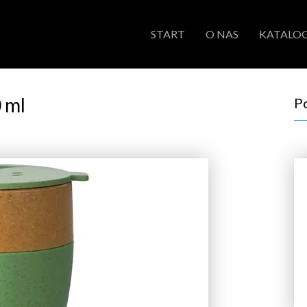
START
O NAS
KATALOG
 ml
P