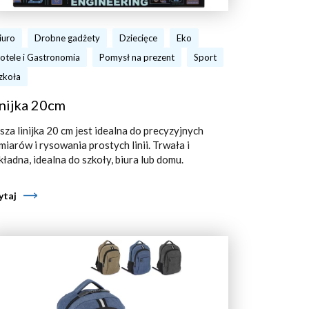
iuro
Drobne gadżety
Dziecięce
Eko
otele i Gastronomia
Pomysł na prezent
Sport
zkoła
nijka 20cm
sza linijka 20 cm jest idealna do precyzyjnych
miarów i rysowania prostych linii. Trwała i
kładna, idealna do szkoły, biura lub domu.
ytaj