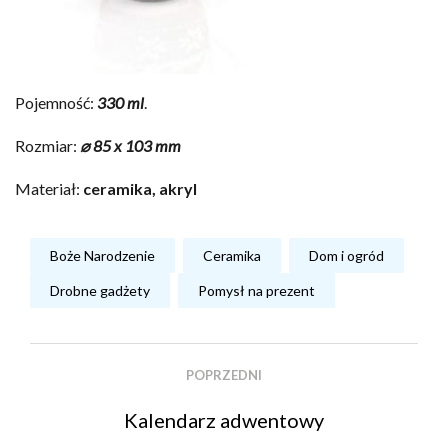
Pojemność:
330 ml
.
Rozmiar:
⌀ 85 x 103 mm
Materiał:
ceramika, akryl
Boże Narodzenie
Ceramika
Dom i ogród
Drobne gadżety
Pomysł na prezent
POPRZEDNI
Kalendarz adwentowy