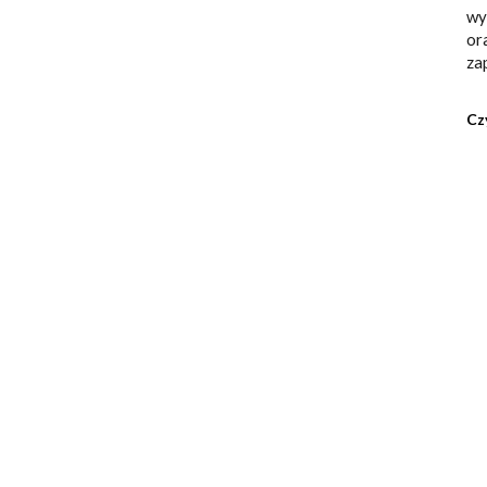
wy
or
za
Cz