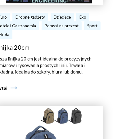
iuro
Drobne gadżety
Dziecięce
Eko
otele i Gastronomia
Pomysł na prezent
Sport
zkoła
nijka 20cm
sza linijka 20 cm jest idealna do precyzyjnych
miarów i rysowania prostych linii. Trwała i
kładna, idealna do szkoły, biura lub domu.
ytaj