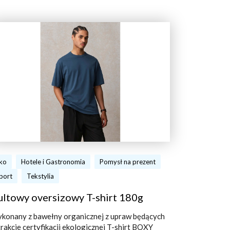
ko
Hotele i Gastronomia
Pomysł na prezent
port
Tekstylia
ultowy oversizowy T-shirt 180g
konany z bawełny organicznej z upraw będących
trakcie certyfikacji ekologicznej T-shirt BOXY