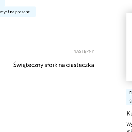
mysł na prezent
NASTĘPNY
Świąteczny słoik na ciasteczka
E
S
K
Wy
w 