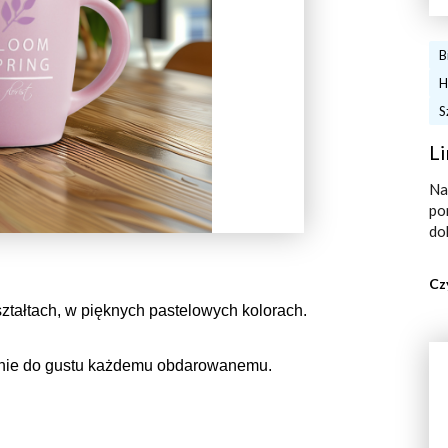
B
H
S
Li
Na
po
do
Cz
ztałtach, w pięknych pastelowych kolorach.
nie do gustu każdemu obdarowanemu.