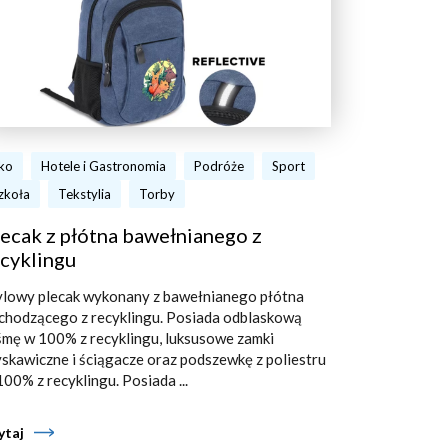
ko
Hotele i Gastronomia
Podróże
Sport
zkoła
Tekstylia
Torby
ecak z płótna bawełnianego z
cyklingu
ylowy plecak wykonany z bawełnianego płótna
chodzącego z recyklingu. Posiada odblaskową
śmę w 100% z recyklingu, luksusowe zamki
yskawiczne i ściągacze oraz podszewkę z poliestru
100% z recyklingu. Posiada ...
ytaj