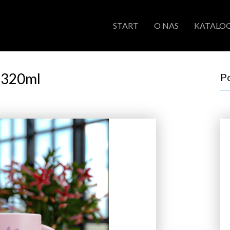
START
O NAS
KATALOG
 320ml
P