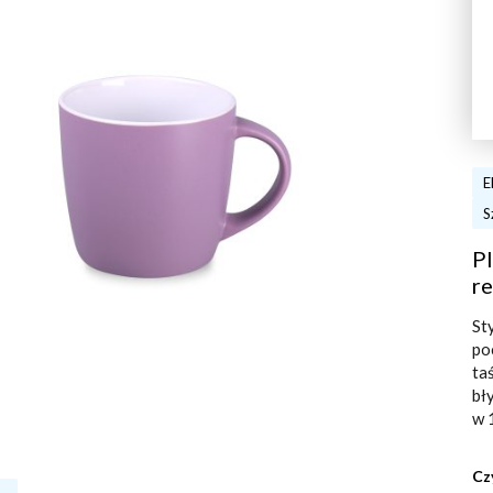
E
S
Pl
re
St
po
ta
bł
w 
Cz