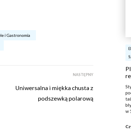
le i Gastronomia
E
S
Pl
NASTĘPNY
re
St
Uniwersalna i miękka chusta z
po
podszewką polarową
ta
bł
w 
Cz