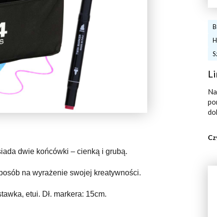
B
H
S
Li
Na
po
do
Cz
ada dwie końcówki – cienką i grubą.
sposób na wyrażenie swojej kreatywności.
tawka, etui. Dł. markera: 15cm.