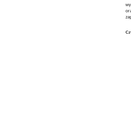
wy
or
za
Cz