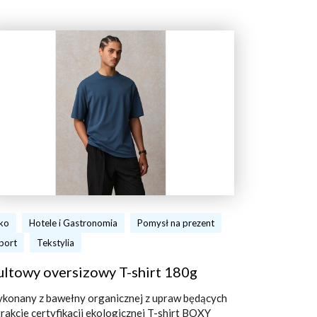
ko
Hotele i Gastronomia
Pomysł na prezent
port
Tekstylia
ultowy oversizowy T-shirt 180g
konany z bawełny organicznej z upraw będących
trakcie certyfikacji ekologicznej T-shirt BOXY