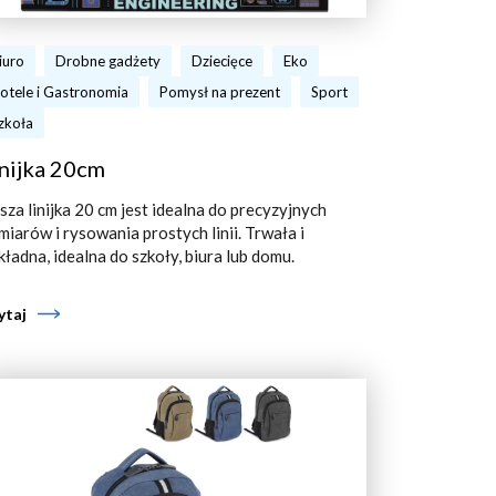
iuro
Drobne gadżety
Dziecięce
Eko
otele i Gastronomia
Pomysł na prezent
Sport
zkoła
nijka 20cm
sza linijka 20 cm jest idealna do precyzyjnych
miarów i rysowania prostych linii. Trwała i
kładna, idealna do szkoły, biura lub domu.
ytaj