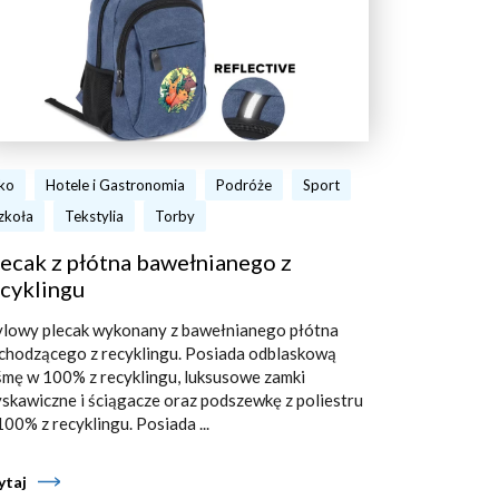
ko
Hotele i Gastronomia
Podróże
Sport
zkoła
Tekstylia
Torby
ecak z płótna bawełnianego z
cyklingu
ylowy plecak wykonany z bawełnianego płótna
chodzącego z recyklingu. Posiada odblaskową
śmę w 100% z recyklingu, luksusowe zamki
yskawiczne i ściągacze oraz podszewkę z poliestru
100% z recyklingu. Posiada ...
ytaj