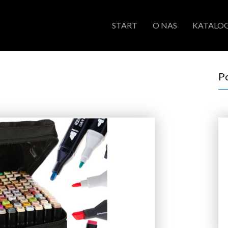
START
O NAS
KATALOG
P