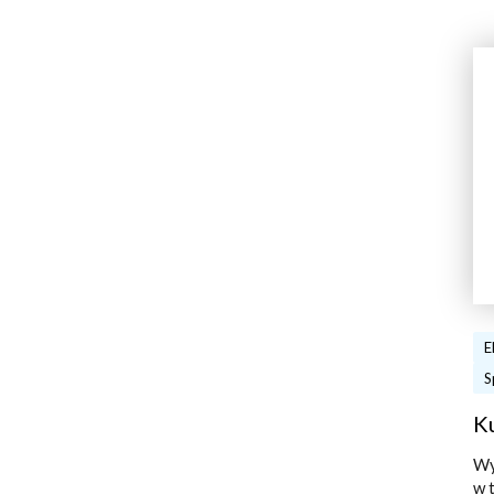
E
S
K
Wy
w 