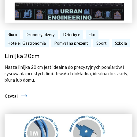
Biuro
Drobne gadżety
Dziecięce
Eko
Hotele i Gastronomia
Pomysł na prezent
Sport
Szkoła
Linijka 20cm
Nasza linijka 20 cm jest idealna do precyzyjnych pomiarów i
rysowania prostych linii. Trwała i dokładna, idealna do szkoły,
biura lub domu.
Czytaj