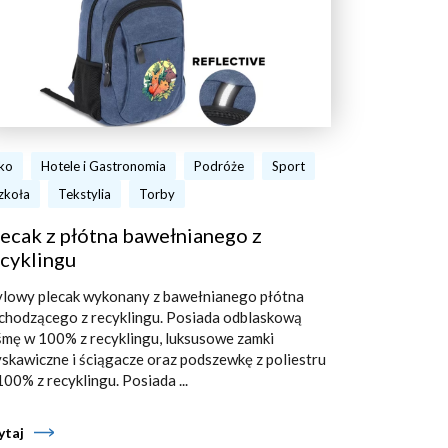
ko
Hotele i Gastronomia
Podróże
Sport
zkoła
Tekstylia
Torby
ecak z płótna bawełnianego z
cyklingu
ylowy plecak wykonany z bawełnianego płótna
chodzącego z recyklingu. Posiada odblaskową
śmę w 100% z recyklingu, luksusowe zamki
yskawiczne i ściągacze oraz podszewkę z poliestru
100% z recyklingu. Posiada ...
ytaj