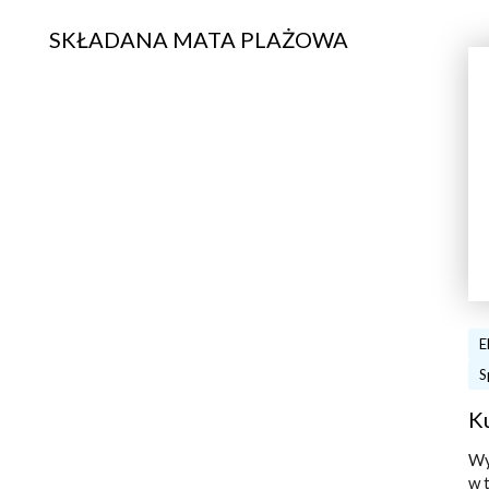
SKŁADANA MATA PLAŻOWA
E
S
K
Wy
w 