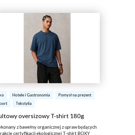
ko
Hotele i Gastronomia
Pomysł na prezent
port
Tekstylia
ultowy oversizowy T-shirt 180g
konany z bawełny organicznej z upraw będących
trakcie certyfikacji ekologicznej T-shirt BOXY