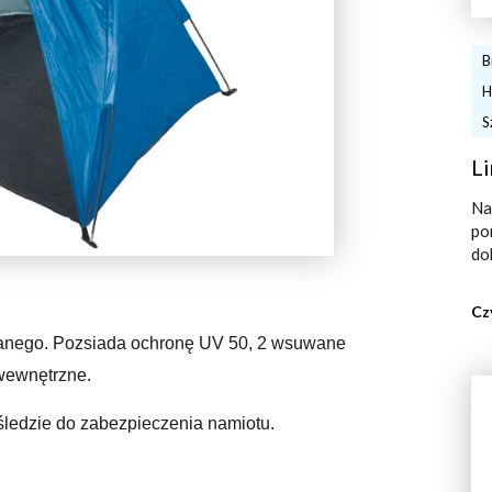
B
H
S
Li
Na
po
do
Cz
lanego. Pozsiada ochronę UV 50, 2 wsuwane
wewnętrzne.
 śledzie do zabezpieczenia namiotu.