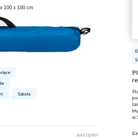
x 100 x 100 cm
E
S
Pl
ecięce
re
że
St
rt
Szkoła
po
ta
bł
w 
Cz
NASTĘPNY