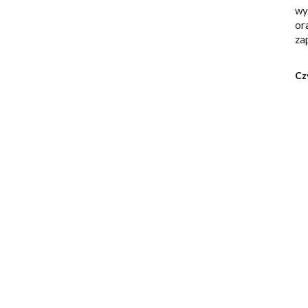
wy
or
za
Cz