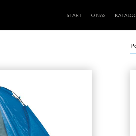
START
O NAS
KATALOG
P