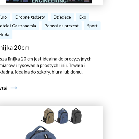
iuro
Drobne gadżety
Dziecięce
Eko
otele i Gastronomia
Pomysł na prezent
Sport
zkoła
nijka 20cm
sza linijka 20 cm jest idealna do precyzyjnych
miarów i rysowania prostych linii. Trwała i
kładna, idealna do szkoły, biura lub domu.
ytaj