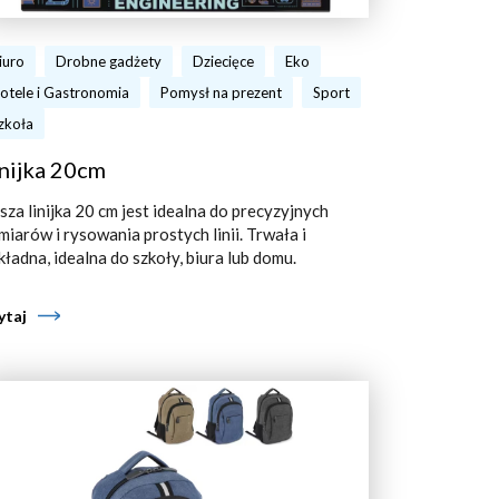
iuro
Drobne gadżety
Dziecięce
Eko
otele i Gastronomia
Pomysł na prezent
Sport
zkoła
nijka 20cm
sza linijka 20 cm jest idealna do precyzyjnych
miarów i rysowania prostych linii. Trwała i
kładna, idealna do szkoły, biura lub domu.
ytaj