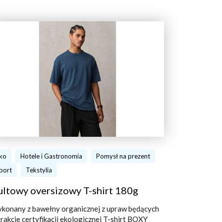
ko
Hotele i Gastronomia
Pomysł na prezent
port
Tekstylia
ultowy oversizowy T-shirt 180g
konany z bawełny organicznej z upraw będących
trakcie certyfikacji ekologicznej T-shirt BOXY