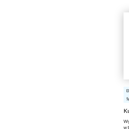
E
S
K
Wy
w 