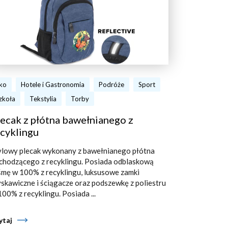
ko
Hotele i Gastronomia
Podróże
Sport
zkoła
Tekstylia
Torby
ecak z płótna bawełnianego z
cyklingu
ylowy plecak wykonany z bawełnianego płótna
chodzącego z recyklingu. Posiada odblaskową
śmę w 100% z recyklingu, luksusowe zamki
yskawiczne i ściągacze oraz podszewkę z poliestru
100% z recyklingu. Posiada ...
ytaj