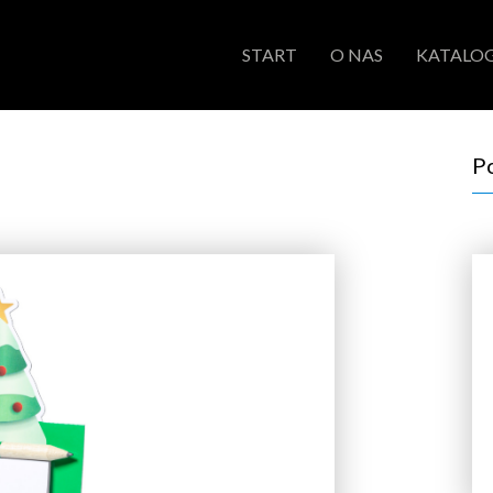
START
O NAS
KATALOG
P