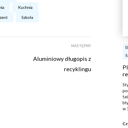
mia
Kuchnia
zent
Szkoła
NASTĘPNY
E
S
Aluminiowy długopis z
Pl
recyklingu
re
St
po
ta
bł
w 
Cz