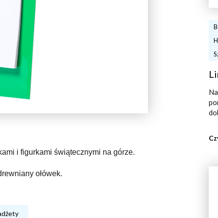
B
H
S
Li
Na
po
do
Cz
ami i figurkami świątecznymi na górze.
drewniany ołówek.
adżety