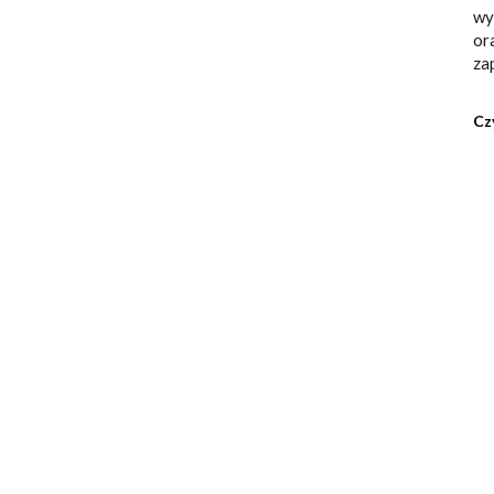
wy
or
za
Cz