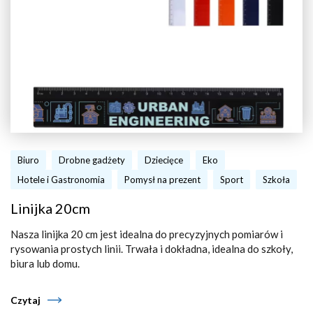
Biuro
Drobne gadżety
Dziecięce
Eko
Hotele i Gastronomia
Pomysł na prezent
Sport
Szkoła
Linijka 20cm
Nasza linijka 20 cm jest idealna do precyzyjnych pomiarów i
rysowania prostych linii. Trwała i dokładna, idealna do szkoły,
biura lub domu.
Czytaj