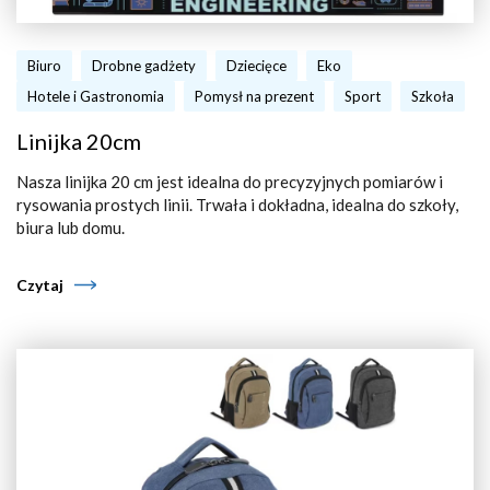
Biuro
Drobne gadżety
Dziecięce
Eko
Hotele i Gastronomia
Pomysł na prezent
Sport
Szkoła
Linijka 20cm
Nasza linijka 20 cm jest idealna do precyzyjnych pomiarów i
rysowania prostych linii. Trwała i dokładna, idealna do szkoły,
biura lub domu.
Czytaj