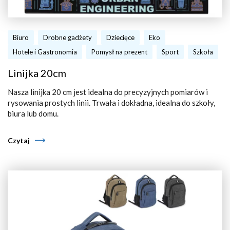
Biuro
Drobne gadżety
Dziecięce
Eko
Hotele i Gastronomia
Pomysł na prezent
Sport
Szkoła
Linijka 20cm
Nasza linijka 20 cm jest idealna do precyzyjnych pomiarów i
rysowania prostych linii. Trwała i dokładna, idealna do szkoły,
biura lub domu.
Czytaj