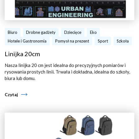
Biuro
Drobne gadżety
Dziecięce
Eko
Hotele i Gastronomia
Pomysł na prezent
Sport
Szkoła
Linijka 20cm
Nasza linijka 20 cm jest idealna do precyzyjnych pomiarów i
rysowania prostych linii. Trwała i dokładna, idealna do szkoły,
biura lub domu.
Czytaj