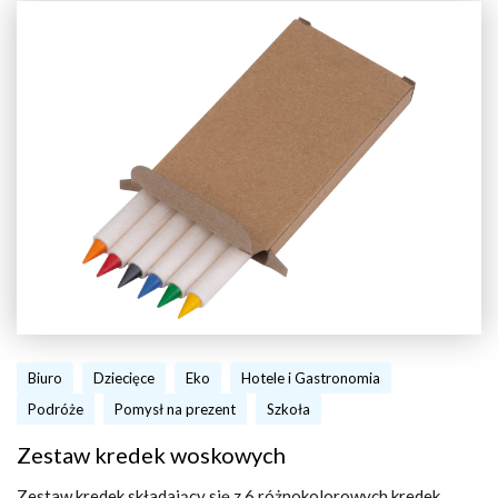
Biuro
Dziecięce
Eko
Hotele i Gastronomia
Podróże
Pomysł na prezent
Szkoła
Zestaw kredek woskowych
Zestaw kredek składający się z 6 różnokolorowych kredek