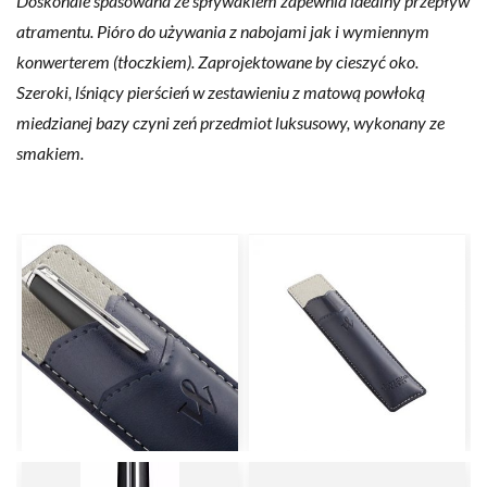
Doskonale spasowana ze spływakiem zapewnia idealny przepływ
atramentu. Pióro do używania z nabojami jak i wymiennym
konwerterem (tłoczkiem). Zaprojektowane by cieszyć oko.
Szeroki, lśniący pierścień w zestawieniu z matową powłoką
miedzianej bazy czyni zeń przedmiot luksusowy, wykonany ze
smakiem.