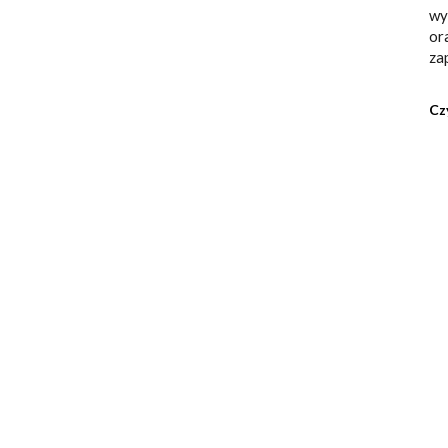
wy
or
za
Cz