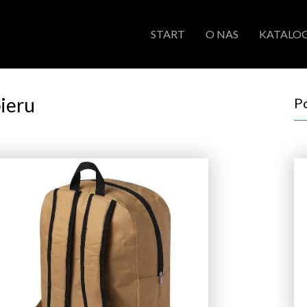
START
O NAS
KATALOG
ieru
P