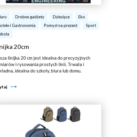
iuro
Drobne gadżety
Dziecięce
Eko
otele i Gastronomia
Pomysł na prezent
Sport
zkoła
nijka 20cm
sza linijka 20 cm jest idealna do precyzyjnych
miarów i rysowania prostych linii. Trwała i
kładna, idealna do szkoły, biura lub domu.
ytaj