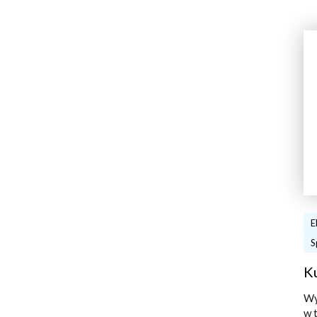
E
S
K
Wy
w 