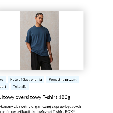
ko
Hotele i Gastronomia
Pomysł na prezent
port
Tekstylia
ultowy oversizowy T-shirt 180g
konany z bawełny organicznej z upraw będących
trakcie certyfikacji ekologicznej T-shirt BOXY