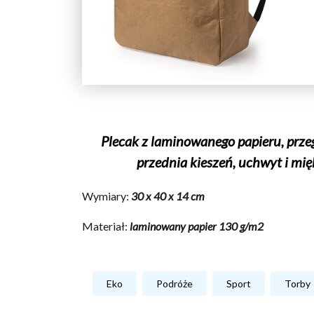
Plecak z laminowanego papieru, prz
przednia kieszeń, uchwyt i mię
Wymiary:
30 x 40 x 14 cm
Materiał:
laminowany papier 130 g/m2
Eko
Podróże
Sport
Torby