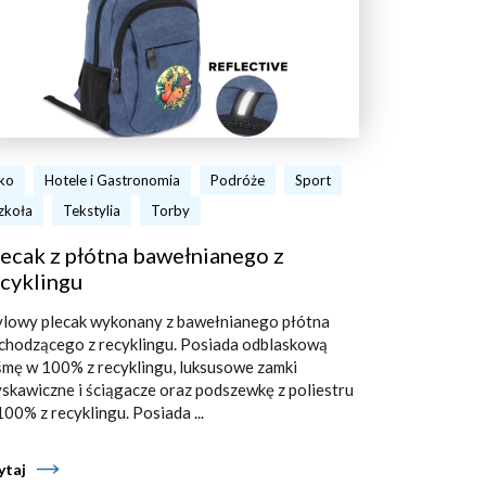
ko
Hotele i Gastronomia
Podróże
Sport
zkoła
Tekstylia
Torby
ecak z płótna bawełnianego z
cyklingu
ylowy plecak wykonany z bawełnianego płótna
chodzącego z recyklingu. Posiada odblaskową
śmę w 100% z recyklingu, luksusowe zamki
yskawiczne i ściągacze oraz podszewkę z poliestru
100% z recyklingu. Posiada ...
ytaj