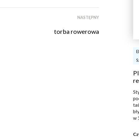
NASTĘPNY
torba rowerowa
E
S
Pl
re
St
po
ta
bł
w 
Cz