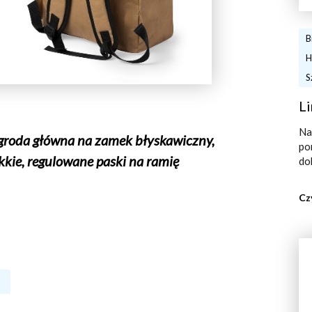
B
H
S
Li
Na
egroda główna na zamek błyskawiczny,
po
kkie, regulowane paski na ramię
do
Cz