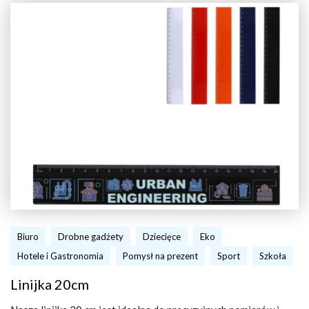
Biuro
Drobne gadżety
Dziecięce
Eko
Hotele i Gastronomia
Pomysł na prezent
Sport
Szkoła
Linijka 20cm