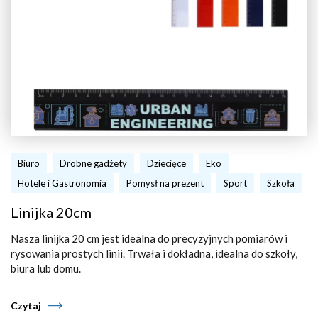
Biuro
Drobne gadżety
Dziecięce
Eko
Hotele i Gastronomia
Pomysł na prezent
Sport
Szkoła
Linijka 20cm
Nasza linijka 20 cm jest idealna do precyzyjnych pomiarów i
rysowania prostych linii. Trwała i dokładna, idealna do szkoły,
biura lub domu.
Czytaj