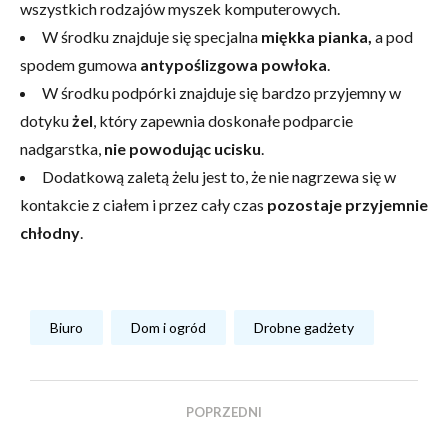
wszystkich rodzajów myszek komputerowych.
W środku znajduje się specjalna
miękka pianka,
a pod
spodem gumowa
antypoślizgowa powłoka
.
W środku podpórki znajduje się bardzo przyjemny w
dotyku
żel
, który zapewnia doskonałe podparcie
nadgarstka,
nie powodując ucisku
.
Dodatkową zaletą żelu jest to, że nie nagrzewa się w
kontakcie z ciałem i przez cały czas
pozostaje przyjemnie
chłodny
.
Biuro
Dom i ogród
Drobne gadżety
POPRZEDNI