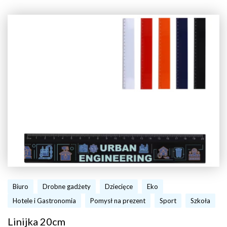
Biuro
Drobne gadżety
Dziecięce
Eko
Hotele i Gastronomia
Pomysł na prezent
Sport
Szkoła
Linijka 20cm