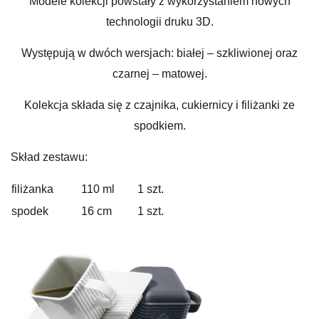
Modele kolekcji powstały z wykorzystaniem nowych
technologii druku 3D.
Występują w dwóch wersjach: białej – szkliwionej oraz
czarnej – matowej.
Kolekcja składa się z czajnika, cukiernicy i filiżanki ze
spodkiem.
Skład zestawu:
filiżanka
110 ml
1 szt.
spodek
16 cm
1 szt.