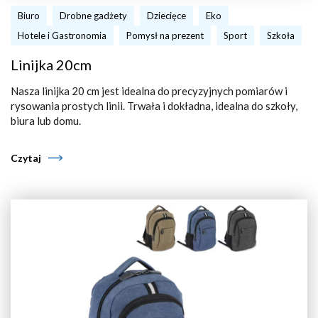
Biuro
Drobne gadżety
Dziecięce
Eko
Hotele i Gastronomia
Pomysł na prezent
Sport
Szkoła
Linijka 20cm
Nasza linijka 20 cm jest idealna do precyzyjnych pomiarów i
rysowania prostych linii. Trwała i dokładna, idealna do szkoły,
biura lub domu.
Czytaj