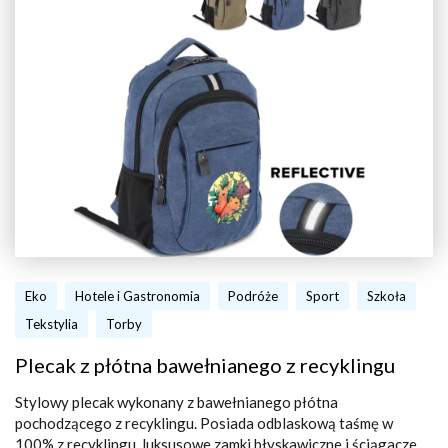
Eko
Hotele i Gastronomia
Podróże
Sport
Szkoła
Tekstylia
Torby
Plecak z płótna bawełnianego z recyklingu
Stylowy plecak wykonany z bawełnianego płótna
pochodzącego z recyklingu. Posiada odblaskową taśmę w
100% z recyklingu, luksusowe zamki błyskawiczne i ściągacze