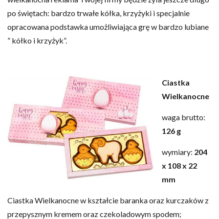
po świętach: bardzo trwałe kółka, krzyżyki i specjalnie
opracowana podstawka umożliwiająca grę w bardzo lubiane
” kółko i krzyżyk”.
Ciastka
Wielkanocne
waga brutto:
126 g
wymiary:
204
x 108 x 22
mm
Ciastka Wielkanocne w kształcie baranka oraz kurczaków z
przepysznym kremem oraz czekoladowym spodem;