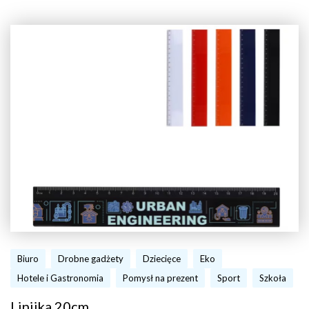
Biuro
Drobne gadżety
Dziecięce
Eko
Hotele i Gastronomia
Pomysł na prezent
Sport
Szkoła
Linijka 20cm