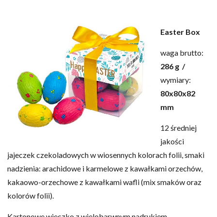
Easter Box
waga brutto:
286 g /
wymiary:
80
x80x82
mm
12 średniej
jakości
jajeczek czekoladowych w wiosennych kolorach folii, smaki
nadzienia: arachidowe i karmelowe z kawałkami orzechów,
kakaowo-orzechowe z kawałkami wafli (mix smaków oraz
kolorów folii).
Kartonowe wieczko z wielobarwnym nadrukiem