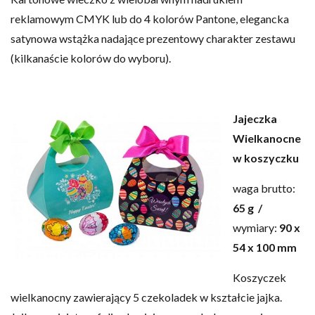
reklamowym CMYK lub do 4 kolorów Pantone, elegancka
satynowa wstążka nadające prezentowy charakter zestawu
(kilkanaście kolorów do wyboru).
Jajeczka
Wielkanocne
w koszyczku
waga brutto:
65 g /
wymiary:
90 x
54 x 100 mm
Koszyczek
wielkanocny zawierający 5 czekoladek w kształcie jajka.