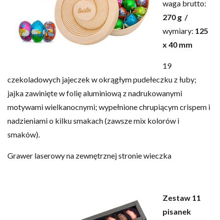
waga brutto:
270 g /
wymiary:
125
x 40 mm
19
czekoladowych jajeczek w okrągłym pudełeczku z łuby;
jajka zawinięte w folię aluminiową z nadrukowanymi
motywami wielkanocnymi; wypełnione chrupiącym crispem i
nadzieniami o kilku smakach (zawsze mix kolorów i
smaków).
Grawer laserowy na zewnętrznej stronie wieczka
Zestaw 11
pisanek