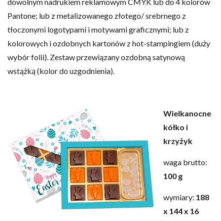
dowolnym nadrukiem reklamowym CMYK lub do 4 kolorów
Pantone; lub z metalizowanego złotego/ srebrnego z
tłoczonymi logotypami i motywami graficznymi; lub z
kolorowych i ozdobnych kartonów z hot-stampingiem (duży
wybór folii). Zestaw przewiązany ozdobną satynową
wstążką (kolor do uzgodnienia).
Wielkanocne
kółko i
krzyżyk
waga brutto:
100 g
wymiary:
188
x 144 x 16