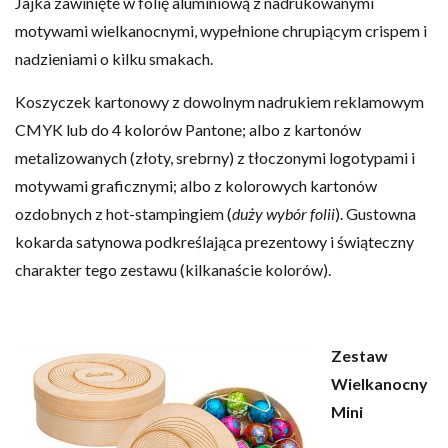
Jajka zawinięte w folię aluminiową z nadrukowanymi
motywami wielkanocnymi, wypełnione chrupiącym crispem i
nadzieniami o kilku smakach.
Koszyczek kartonowy z dowolnym nadrukiem reklamowym
CMYK lub do 4 kolorów Pantone; albo z kartonów
metalizowanych (złoty, srebrny) z tłoczonymi logotypami i
motywami graficznymi; albo z kolorowych kartonów
ozdobnych z hot-stampingiem (
duży wybór folii
). Gustowna
kokarda satynowa podkreślająca prezentowy i świąteczny
charakter tego zestawu (kilkanaście kolorów).
Zestaw
Wielkanocny
Mini