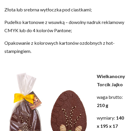
Złota lub srebrna wytłoczka pod ciastkami;
Pudełko kartonowe z wsuwką – dowolny nadruk reklamowy
CMYK lub do 4 kolorów Pantone;
Opakowanie z kolorowych kartonów ozdobnych z hot-
stampingiem.
Wielkanocny
Torcik Jajko
waga brutto:
210
g
wymiary:
140
x 195 x 17