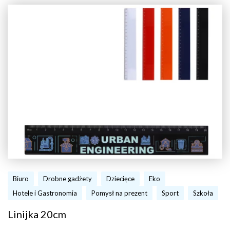
Biuro
Drobne gadżety
Dziecięce
Eko
Hotele i Gastronomia
Pomysł na prezent
Sport
Szkoła
Linijka 20cm