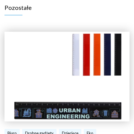
Pozostałe
Biuro
Drobne gadżety
Dziecięce
Eko