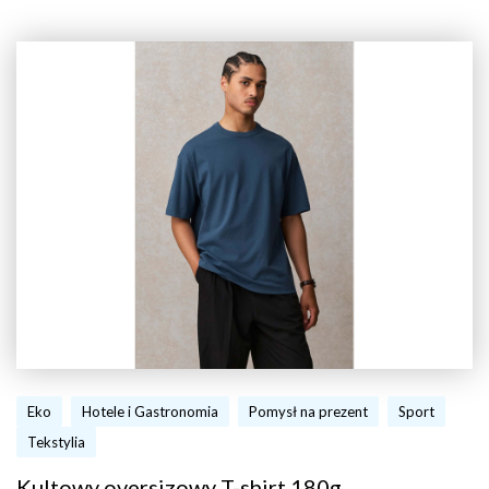
Eko
Hotele i Gastronomia
Pomysł na prezent
Sport
Tekstylia
Kultowy oversizowy T-shirt 180g