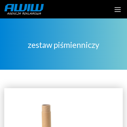
zestaw piśmienniczy