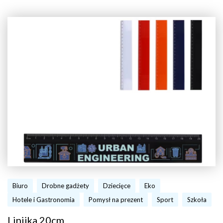
Biuro
Drobne gadżety
Dziecięce
Eko
Hotele i Gastronomia
Pomysł na prezent
Sport
Szkoła
Linijka 20cm