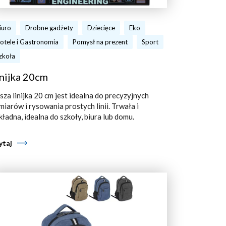
iuro
Drobne gadżety
Dziecięce
Eko
otele i Gastronomia
Pomysł na prezent
Sport
zkoła
nijka 20cm
sza linijka 20 cm jest idealna do precyzyjnych
miarów i rysowania prostych linii. Trwała i
kładna, idealna do szkoły, biura lub domu.
ytaj