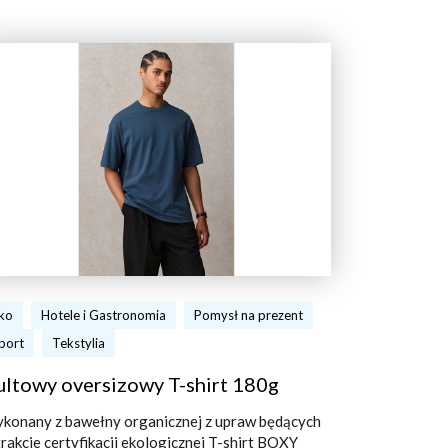
ko
Hotele i Gastronomia
Pomysł na prezent
port
Tekstylia
ultowy oversizowy T-shirt 180g
konany z bawełny organicznej z upraw będących
trakcie certyfikacji ekologicznej T-shirt BOXY