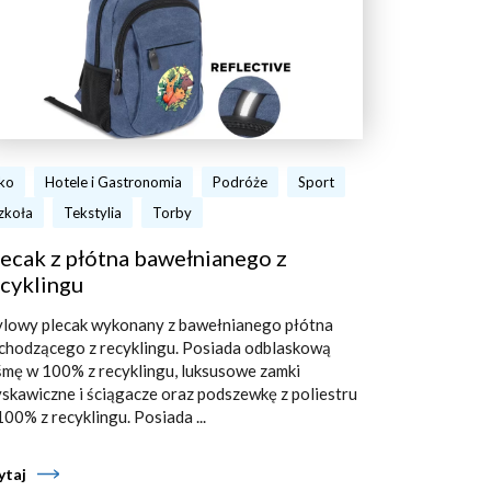
ko
Hotele i Gastronomia
Podróże
Sport
zkoła
Tekstylia
Torby
ecak z płótna bawełnianego z
cyklingu
ylowy plecak wykonany z bawełnianego płótna
chodzącego z recyklingu. Posiada odblaskową
śmę w 100% z recyklingu, luksusowe zamki
yskawiczne i ściągacze oraz podszewkę z poliestru
100% z recyklingu. Posiada ...
ytaj