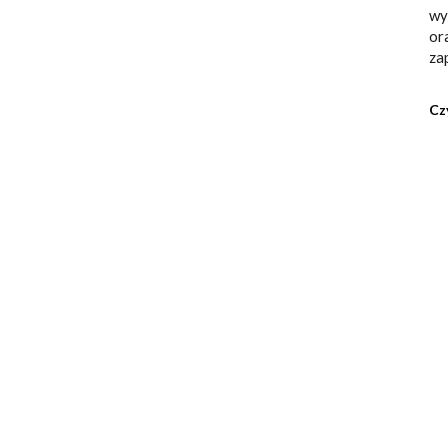
wy
or
za
Cz