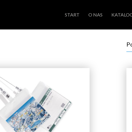
START
O NAS
KATALOG
P