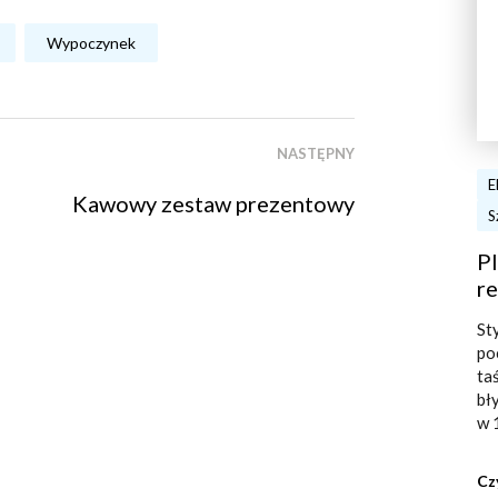
Wypoczynek
NASTĘPNY
E
Kawowy zestaw prezentowy
S
Pl
re
St
po
ta
bł
w 
Cz