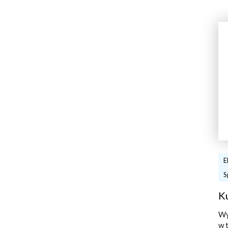
E
S
K
Wy
w 