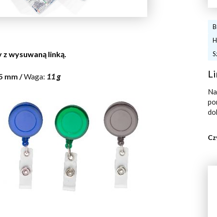
B
H
 z wysuwaną linką.
S
Li
15 mm /
Waga:
11 g
Na
po
do
Cz