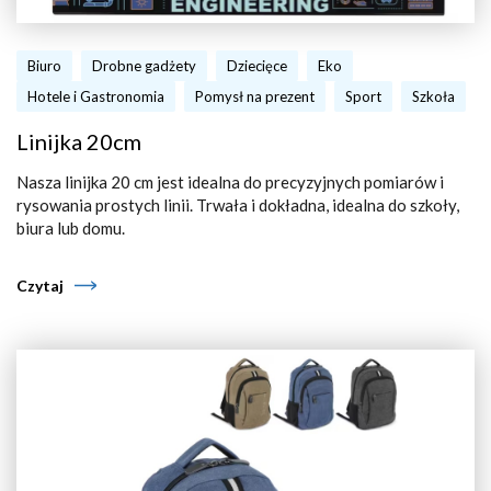
Biuro
Drobne gadżety
Dziecięce
Eko
Hotele i Gastronomia
Pomysł na prezent
Sport
Szkoła
Linijka 20cm
Nasza linijka 20 cm jest idealna do precyzyjnych pomiarów i
rysowania prostych linii. Trwała i dokładna, idealna do szkoły,
biura lub domu.
Czytaj