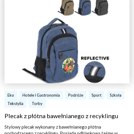
Eko
Hotele i Gastronomia
Podróże
Sport
Szkoła
Tekstylia
Torby
Plecak z płótna bawełnianego z recyklingu
Stylowy plecak wykonany z bawełnianego płótna
pochodzącego z recyklingu. Posiada odblaskową taśmę w