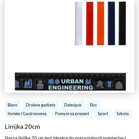
Biuro
Drobne gadżety
Dziecięce
Eko
Hotele i Gastronomia
Pomysł na prezent
Sport
Szkoła
Linijka 20cm
Nasza linijka 20 cm jest idealna do precyzyjnych pomiarów i