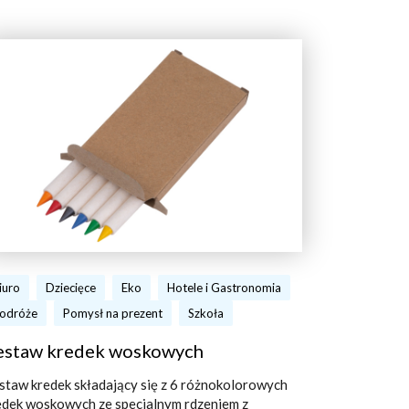
iuro
Dziecięce
Eko
Hotele i Gastronomia
odróże
Pomysł na prezent
Szkoła
estaw kredek woskowych
staw kredek składający się z 6 różnokolorowych
edek woskowych ze specjalnym rdzeniem z