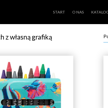
START
O NAS
KATALOG
 z własną grafiką
P