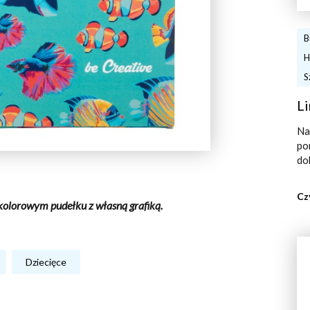
B
H
S
Li
Na
po
do
Cz
l kolorowym pudełku z własną grafiką.
Dziecięce