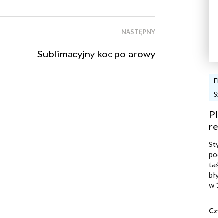
NASTĘPNY
Sublimacyjny koc polarowy
E
S
Pl
re
St
po
ta
bł
w 
Cz