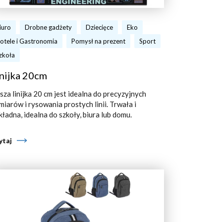
iuro
Drobne gadżety
Dziecięce
Eko
otele i Gastronomia
Pomysł na prezent
Sport
zkoła
nijka 20cm
sza linijka 20 cm jest idealna do precyzyjnych
miarów i rysowania prostych linii. Trwała i
kładna, idealna do szkoły, biura lub domu.
ytaj