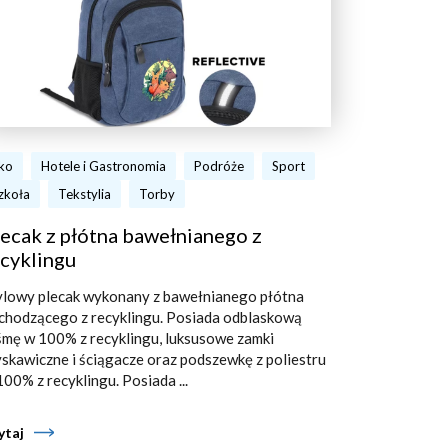
ko
Hotele i Gastronomia
Podróże
Sport
zkoła
Tekstylia
Torby
ecak z płótna bawełnianego z
cyklingu
ylowy plecak wykonany z bawełnianego płótna
chodzącego z recyklingu. Posiada odblaskową
śmę w 100% z recyklingu, luksusowe zamki
yskawiczne i ściągacze oraz podszewkę z poliestru
100% z recyklingu. Posiada ...
ytaj