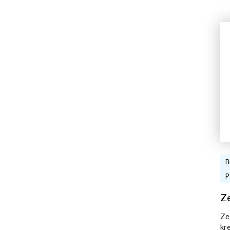
B
P
Z
Ze
kr